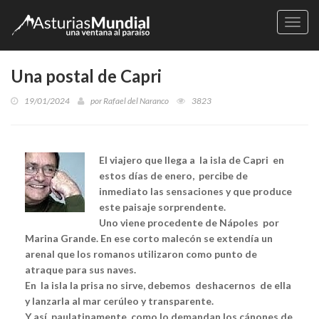
Naveg
Una postal de Capri
19/01/2024
por
Rafael del Naranco
3823
El viajero que llega a la isla de Capri en
estos días de enero, percibe de
inmediato las sensaciones y que produce
este paisaje sorprendente.
Uno viene procedente de Nápoles por
Marina Grande. En ese corto malecón se extendía un
arenal que los romanos utilizaron como punto de
atraque para sus naves.
En la isla la prisa no sirve, debemos deshacernos de ella
y lanzarla al mar cerúleo y transparente.
Y así, paulatinamente, como lo demandan los cánones de