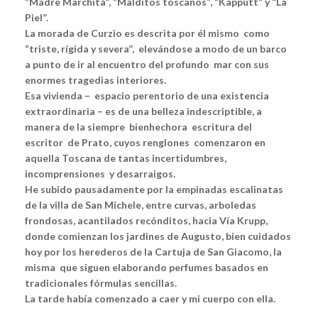
“Madre Marchita”, “Malditos toscanos”, “Kapputt” y “La
Piel”.
La morada de Curzio es descrita por él mismo como
“triste, rígida y severa”, elevándose a modo de un barco
a punto de ir al encuentro del profundo mar con sus
enormes tragedias interiores.
Esa vivienda – espacio perentorio de una existencia
extraordinaria – es de una belleza indescriptible, a
manera de la siempre bienhechora escritura del
escritor de Prato, cuyos renglones comenzaron en
aquella Toscana de tantas incertidumbres,
incomprensiones y desarraigos.
He subido pausadamente por la empinadas escalinatas
de la villa de San Michele, entre curvas, arboledas
frondosas, acantilados recónditos, hacia Vía Krupp,
donde comienzan los jardines de Augusto, bien cuidados
hoy por los herederos de la Cartuja de San Giacomo, la
misma que siguen elaborando perfumes basados en
tradicionales fórmulas sencillas.
La tarde había comenzado a caer y mi cuerpo con ella.