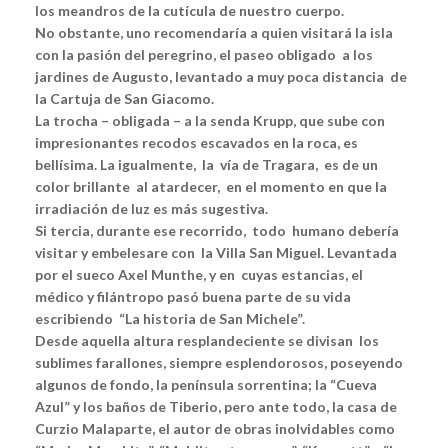
los meandros de la cutícula de nuestro cuerpo.
No obstante, uno recomendaría a quien visitará la isla
con la pasión del peregrino, el paseo obligado a los
jardines de Augusto, levantado a muy poca distancia de
la Cartuja de San Giacomo.
La trocha – obligada – a la senda Krupp, que sube con
impresionantes recodos escavados en la roca, es
bellísima. La igualmente, la vía de Tragara, es de un
color brillante al atardecer, en el momento en que la
irradiación de luz es más sugestiva.
Si tercia, durante ese recorrido, todo humano debería
visitar y embelesare con la Villa San Miguel. Levantada
por el sueco Axel Munthe, y en cuyas estancias, el
médico y filántropo pasó buena parte de su vida
escribiendo “La historia de San Michele”.
Desde aquella altura resplandeciente se divisan los
sublimes farallones, siempre esplendorosos, poseyendo
algunos de fondo, la península sorrentina; la “Cueva
Azul” y los baños de Tiberio, pero ante todo, la casa de
Curzio Malaparte, el autor de obras inolvidables como