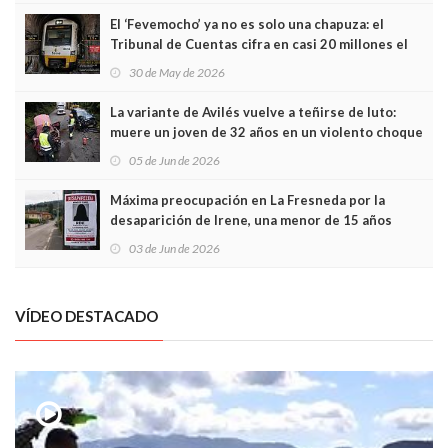
El ‘Fevemocho’ ya no es solo una chapuza: el
Tribunal de Cuentas cifra en casi 20 millones el
sobrecoste de los trenes que no cabían por los
30 de May de 2026
túneles
La variante de Avilés vuelve a teñirse de luto:
muere un joven de 32 años en un violento choque
frontal
05 de Jun de 2026
Máxima preocupación en La Fresneda por la
desaparición de Irene, una menor de 15 años
03 de Jun de 2026
VÍDEO DESTACADO