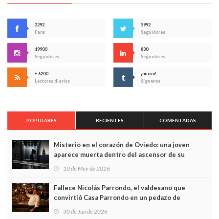
2292
5992
Fans
Seguidores
19900
830
Seguidores
Seguidores
+ 6200
¡nuevo!
Lectores diarios
Síguenos
POPULARES
RECIENTES
COMENTADAS
Misterio en el corazón de Oviedo: una joven
aparece muerta dentro del ascensor de su
edificio y las cámaras captan sus últimos minutos
10 de May de 2026
Fallece Nicolás Parrondo, el valdesano que
convirtió Casa Parrondo en un pedazo de
Asturias en Madrid
30 de Jun de 2026