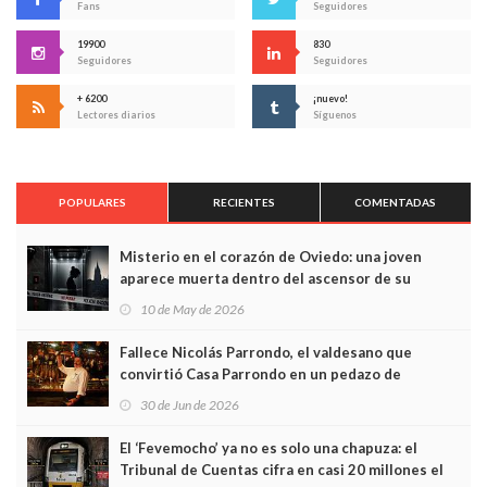
Fans
Seguidores
19900
830
Seguidores
Seguidores
+ 6200
¡nuevo!
Lectores diarios
Síguenos
POPULARES
RECIENTES
COMENTADAS
Misterio en el corazón de Oviedo: una joven
aparece muerta dentro del ascensor de su
edificio y las cámaras captan sus últimos minutos
10 de May de 2026
Fallece Nicolás Parrondo, el valdesano que
convirtió Casa Parrondo en un pedazo de
Asturias en Madrid
30 de Jun de 2026
El ‘Fevemocho’ ya no es solo una chapuza: el
Tribunal de Cuentas cifra en casi 20 millones el