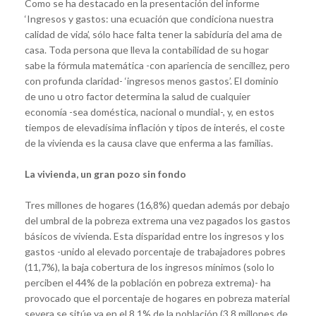
Como se ha destacado en la presentación del informe
‘Ingresos y gastos: una ecuación que condiciona nuestra
calidad de vida’, sólo hace falta tener la sabiduría del ama de
casa. Toda persona que lleva la contabilidad de su hogar
sabe la fórmula matemática -con apariencia de sencillez, pero
con profunda claridad- ‘ingresos menos gastos’. El dominio
de uno u otro factor determina la salud de cualquier
economía -sea doméstica, nacional o mundial-, y, en estos
tiempos de elevadísima inflación y tipos de interés, el coste
de la vivienda es la causa clave que enferma a las familias.
La vivienda, un gran pozo sin fondo
Tres millones de hogares (16,8%) quedan además por debajo
del umbral de la pobreza extrema una vez pagados los gastos
básicos de vivienda. Esta disparidad entre los ingresos y los
gastos -unido al elevado porcentaje de trabajadores pobres
(11,7%), la baja cobertura de los ingresos mínimos (solo lo
perciben el 44% de la población en pobreza extrema)- ha
provocado que el porcentaje de hogares en pobreza material
severa se sitúe ya en el 8,1% de la población (3,8 millones de