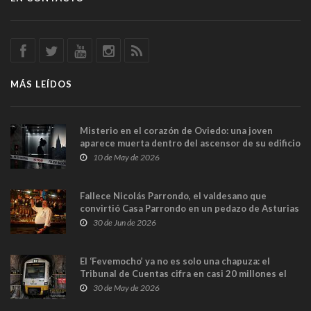
MÁS LEÍDOS
Misterio en el corazón de Oviedo: una joven
aparece muerta dentro del ascensor de su edificio
y las cámaras captan sus últimos minutos
10 de May de 2026
Fallece Nicolás Parrondo, el valdesano que
convirtió Casa Parrondo en un pedazo de Asturias
en Madrid
30 de Jun de 2026
El ‘Fevemocho’ ya no es solo una chapuza: el
Tribunal de Cuentas cifra en casi 20 millones el
sobrecoste de los trenes que no cabían por los
30 de May de 2026
túneles