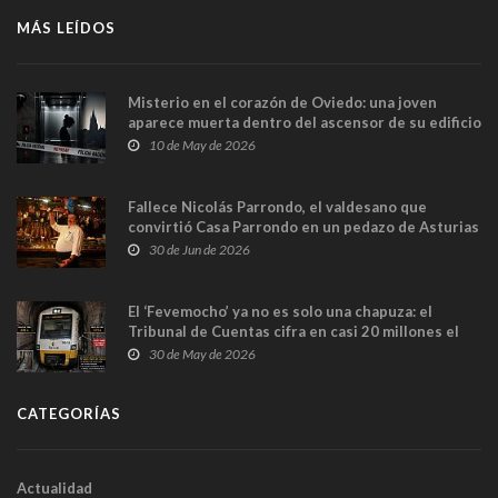
MÁS LEÍDOS
Misterio en el corazón de Oviedo: una joven
aparece muerta dentro del ascensor de su edificio
y las cámaras captan sus últimos minutos
10 de May de 2026
Fallece Nicolás Parrondo, el valdesano que
convirtió Casa Parrondo en un pedazo de Asturias
en Madrid
30 de Jun de 2026
El ‘Fevemocho’ ya no es solo una chapuza: el
Tribunal de Cuentas cifra en casi 20 millones el
sobrecoste de los trenes que no cabían por los
30 de May de 2026
túneles
CATEGORÍAS
Actualidad