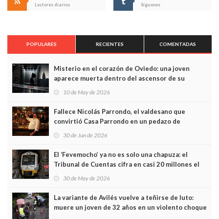
Lectores diarios
Síguenos
POPULARES
RECIENTES
COMENTADAS
Misterio en el corazón de Oviedo: una joven
aparece muerta dentro del ascensor de su
edificio y las cámaras captan sus últimos minutos
10 de May de 2026
Fallece Nicolás Parrondo, el valdesano que
convirtió Casa Parrondo en un pedazo de
Asturias en Madrid
30 de Jun de 2026
El ‘Fevemocho’ ya no es solo una chapuza: el
Tribunal de Cuentas cifra en casi 20 millones el
sobrecoste de los trenes que no cabían por los
30 de May de 2026
túneles
La variante de Avilés vuelve a teñirse de luto:
muere un joven de 32 años en un violento choque
frontal