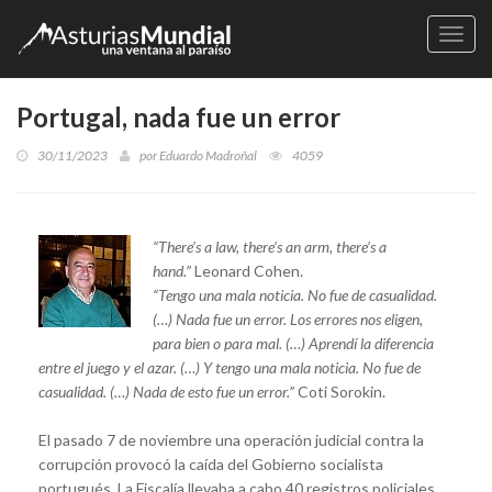
Naveg
Portugal, nada fue un error
30/11/2023
por
Eduardo Madroñal
4059
“There’s a law, there’s an arm, there’s a
hand.”
Leonard Cohen.
“Tengo una mala noticia. No fue de casualidad.
(…) Nada fue un error. Los errores nos eligen,
para bien o para mal. (…) Aprendí la diferencia
entre el juego y el azar. (…) Y tengo una mala noticia. No fue de
casualidad. (…) Nada de esto fue un error.”
Coti Sorokin.
El pasado 7 de noviembre una operación judicial contra la
corrupción provocó la caída del Gobierno socialista
portugués. La Fiscalía llevaba a cabo 40 registros policiales,