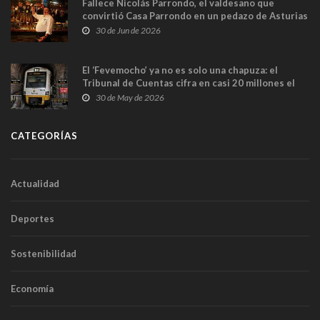
Fallece Nicolás Parrondo, el valdesano que
convirtió Casa Parrondo en un pedazo de Asturias
en Madrid
30 de Jun de 2026
El ‘Fevemocho’ ya no es solo una chapuza: el
Tribunal de Cuentas cifra en casi 20 millones el
sobrecoste de los trenes que no cabían por los
30 de May de 2026
túneles
CATEGORÍAS
Actualidad
Deportes
Sostenibilidad
Economía