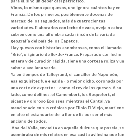
para él, sino un deber casi patriótico.
Vinos, lo mismo que quesos, uno ignora cuántos hay en
Francia. De los primeros, posiblemente docenas de
marcas; de los segundos, más de cuatrocientas
variedades. Elaborados con leche de vaca, oveja o cabra,
cubren como una alfombra cada rincón de la variada
geografía del país de los Capetos.
Hay quesos con historias asombrosas, como el llamado
“Brie”, originario de Ile-de-France. Preparado con leche
entera y de curación rápida, tiene una corteza rojiza y un
sabor a avellana verde.
Ya en tiempos de Talleyrand, el canciller de Napoleón,
esa exquisitez fue elegida - o mejor dicho, coronada por
una corte de expertos - como el rey de los quesos. A su
lado, como delfines, el Camembert, los Roquefort, el
picante y oloroso Epoisses, mientras el Cantal, ya
mencionado en sus crónicas por Flinio El Viejo, mantiene
en alto el estandarte de la flor de lis por ser el más
anciano de todos.
Ana del Valle, envuelta en aquella dulzura que poseía, se
asombraba de mis relatos en esa casita avilesina que fue