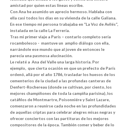
amistad por quien estas líneas escribe.
Con Ana he asumido un aprecio hermoso. Hablaba con
ella casi todos los días en su vivienda de la calle Galiana.
En ese tiempo mi persona trabajaba en “La Voz de Avilés”,
instalada en la calle La Ferrería.
Tras mi primer viaje a París – contarlo completo sería
rocambolesco - mantuve un amplio diálogo con ella,
narrándole ese mundo que al joven de entonces le
parecía una pasmosa alucinación.
Le relaté a Ana del Valle una larga historia. Por
ejemplo, que cierta ocasión en que un prefecto de París
ordenó, allá por el año 1786, trasladar los huesos de los
cementerios de la ciudad a las profundas canteras de
Denfert-Rochereau (donde se cultivan, por ciento, los
mejores champiñones de toda la campiña parisina), los
catáfilos de Montmartre, Poisonniére y Saint Lazare,
comenzaron a reunirse cada noche en las profundidades
de aquellas criptas para celebrar alegres misas negras y
ofrecer conciertos con las partituras de los mejores
compositores de la época. También comer y beber de lo