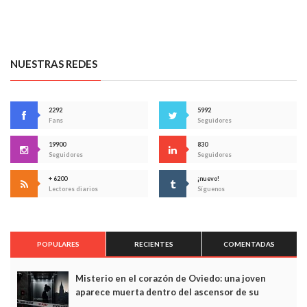
NUESTRAS REDES
2292
5992
Fans
Seguidores
19900
830
Seguidores
Seguidores
+ 6200
¡nuevo!
Lectores diarios
Síguenos
POPULARES
RECIENTES
COMENTADAS
Misterio en el corazón de Oviedo: una joven
aparece muerta dentro del ascensor de su
edificio y las cámaras captan sus últimos minutos