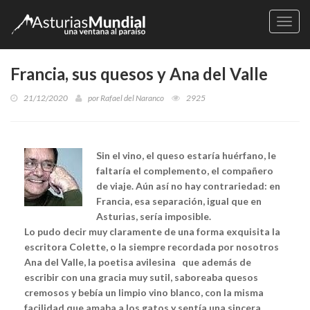
Naveg
Francia, sus quesos y Ana del Valle
21/12/2020
por
Rafael del Naranco
2925
Sin el vino, el queso estaría huérfano, le
faltaría el complemento, el compañero
de viaje. Aún así no hay contrariedad: en
Francia, esa separación, igual que en
Asturias, sería imposible.
Lo pudo decir muy claramente de una forma exquisita la
escritora Colette, o la siempre recordada por nosotros
Ana del Valle, la poetisa avilesina que además de
escribir con una gracia muy sutil, saboreaba quesos
cremosos y bebía un limpio vino blanco, con la misma
facilidad que amaba a los gatos y sentía una sincera