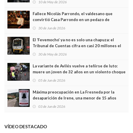
10 de May de 2026
Fallece Nicolás Parrondo, el valdesano que
convirtió Casa Parrondo en un pedazo de
Asturias en Madrid
30 de Jun de 2026
El ‘Fevemocho’ ya no es solo una chapuza: el
Tribunal de Cuentas cifra en casi 20 millones el
sobrecoste de los trenes que no cabían por los
30 de May de 2026
túneles
La variante de Avilés vuelve a teñirse de luto:
muere un joven de 32 años en un violento choque
frontal
05 de Jun de 2026
Máxima preocupación en La Fresneda por la
desaparición de Irene, una menor de 15 años
03 de Jun de 2026
VÍDEO DESTACADO