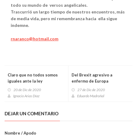
todo su mundo de versos angelicales.
Trascurrió un largo tiempo de nuestros encuentros, más
de media vida, pero mi remembranza hacia ella sigue
indemne.
rnaranco@hotmail.com
Claro que no todos somos
Del Brexit agresivo a
iguales ante la ley
enfermo de Europa
20 de Dic de 2020
27 de Dic de 2020
Ignacio Arias Díaz
Eduardo Madroñal
DEJAR UN COMENTARIO
Nombre / Apodo