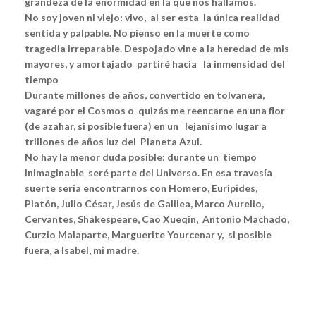
grandeza de la enormidad en la que nos hallamos.
No soy joven ni viejo: vivo, al ser esta la única realidad
sentida y palpable. No pienso en la muerte como
tragedia irreparable. Despojado vine a la heredad de mis
mayores, y amortajado partiré hacia la inmensidad del
tiempo
Durante millones de años, convertido en tolvanera,
vagaré por el Cosmos o quizás me reencarne en una flor
(de azahar, si posible fuera) en un lejanísimo lugar a
trillones de años luz del Planeta Azul.
No hay la menor duda posible: durante un tiempo
inimaginable seré parte del Universo. En esa travesía
suerte seria encontrarnos con Homero, Euripides,
Platón, Julio César, Jesús de Galilea, Marco Aurelio,
Cervantes, Shakespeare, Cao Xueqin, Antonio Machado,
Curzio Malaparte, Marguerite Yourcenar y, si posible
fuera, a Isabel, mi madre.