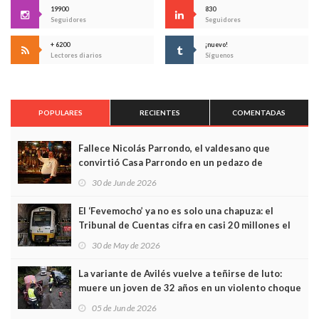
19900
830
Seguidores
Seguidores
+ 6200
¡nuevo!
Lectores diarios
Síguenos
POPULARES
RECIENTES
COMENTADAS
Fallece Nicolás Parrondo, el valdesano que
convirtió Casa Parrondo en un pedazo de
Asturias en Madrid
30 de Jun de 2026
El ‘Fevemocho’ ya no es solo una chapuza: el
Tribunal de Cuentas cifra en casi 20 millones el
sobrecoste de los trenes que no cabían por los
30 de May de 2026
túneles
La variante de Avilés vuelve a teñirse de luto:
muere un joven de 32 años en un violento choque
frontal
05 de Jun de 2026