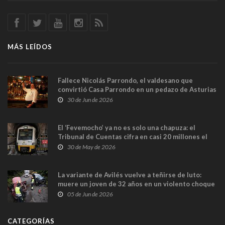
MÁS LEÍDOS
Fallece Nicolás Parrondo, el valdesano que
convirtió Casa Parrondo en un pedazo de Asturias
en Madrid
30 de Jun de 2026
El ‘Fevemocho’ ya no es solo una chapuza: el
Tribunal de Cuentas cifra en casi 20 millones el
sobrecoste de los trenes que no cabían por los
30 de May de 2026
túneles
La variante de Avilés vuelve a teñirse de luto:
muere un joven de 32 años en un violento choque
frontal
05 de Jun de 2026
CATEGORÍAS