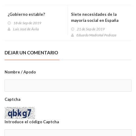
¿Gobierno estable?
Siete necesidades de la
mayoría social en España
18 de Sep de 2019
Luis José de Ávila
21 de Sep de 2019
Eduardo Madroñal Pedraza
DEJAR UN COMENTARIO
Nombre / Apodo
Captcha
Introduce el código Captcha