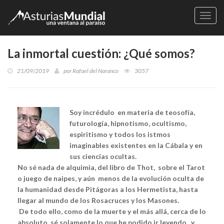
Naveg
La inmortal cuestión: ¿Qué somos?
21/09/2019
por
Rafael del Naranco
3057
Soy incrédulo en materia de teosofía,
futurología, hipnotismo, ocultismo,
espiritismo y todos los istmos
imaginables existentes en la Cábala y en
sus ciencias ocultas.
No sé nada de alquimia, del libro de Thot, sobre el Tarot
o juego de naipes, y aún menos de la evolución oculta de
la humanidad desde Pitágoras a los Hermetista, hasta
llegar al mundo de los Rosacruces y los Masones.
De todo ello, como de la muerte y el más allá, cerca de lo
absoluto, sé solamente lo que he podido ir leyendo, y