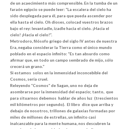
de un acaecimiento más comprensible. En la tumba de un
faraón egipcio se puede leer: “La escalera del cielo ha
sido desplegada para él, para que pueda ascender por
ella hasta el cielo. Oh dioses, colocad vuestros brazos
bajo el rey: levantadle, izadle hacia el cielo. ¡Hacia el
cielo! ¡Hacia el cielo!”.
Metrodoro, filósofo griego del siglo IV antes de nuestra
Era, negaba considerar la Tierra como el único mundo
poblado en el espacio infinito: “Es tan absurdo como
afirmar que, en todo un campo sembrado de mijo, sólo
crecerá un grano.”
Si estamos solos en la inmensidad inconcebible del
Cosmos, sería cruel.
Releyendo “Cosmos” de Sagan, uno no deja de
asombrarse por la inmensidad del espacio; tanto, que
para situarnos debemos hablar de años luz (trescientos
mil kilómetros por segundo). El libro dice que arriba y
debajo de nosotros, trillones de galaxias formadas por
miles de millones de estrellas, un infinito casi
inalcanzable para la mente humana, nos descubren la