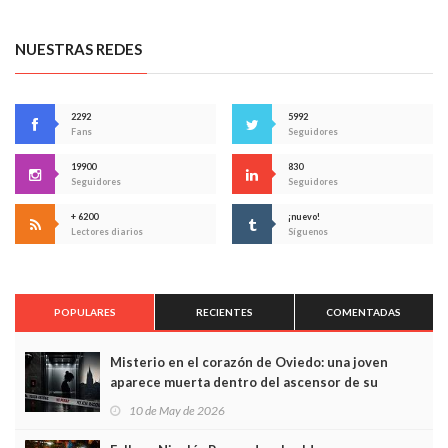
NUESTRAS REDES
2292
5992
Fans
Seguidores
19900
830
Seguidores
Seguidores
+ 6200
¡nuevo!
Lectores diarios
Síguenos
POPULARES
RECIENTES
COMENTADAS
Misterio en el corazón de Oviedo: una joven
aparece muerta dentro del ascensor de su
edificio y las cámaras captan sus últimos minutos
10 de May de 2026