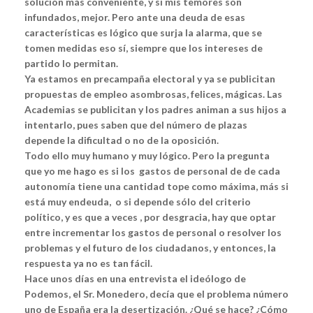
solución más conveniente, y si mis temores son
infundados, mejor. Pero ante una deuda de esas
características es lógico que surja la alarma, que se
tomen medidas eso sí, siempre que los intereses de
partido lo permitan.
Ya estamos en precampaña electoral y ya se publicitan
propuestas de empleo asombrosas, felices, mágicas. Las
Academias se publicitan y los padres animan a sus hijos a
intentarlo, pues saben que del número de plazas
depende la dificultad o no de la oposición.
Todo ello muy humano y muy lógico. Pero la pregunta
que yo me hago es si los gastos de personal de de cada
autonomía tiene una cantidad tope como máxima, más si
está muy endeuda, o si depende sólo del criterio
político, y es que a veces , por desgracia, hay que optar
entre incrementar los gastos de personal o resolver los
problemas y el futuro de los ciudadanos, y entonces, la
respuesta ya no es tan fácil.
Hace unos días en una entrevista el ideólogo de
Podemos, el Sr. Monedero, decía que el problema número
uno de España era la desertización. ¿Qué se hace? ¿Cómo