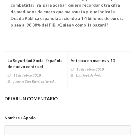
combatirla? Ya para acabar quiero recordar otra cifra
de mediados de enero que me asusta y que indica la
Deuda Pública española asciende a 1,4 billones de euros,
o sea al 98’38% del PIB. ¿Quién y cómo la pagará?
La Seguridad Social Española
Antroxu en martes y 13
de nuevo contra el
13 de Feb de 2018
matrimonio gitano
11 de Feb de 2018
Luis José de Ávila
Juan de Dios Ramírez Heredia
DEJAR UN COMENTARIO
Nombre / Apodo