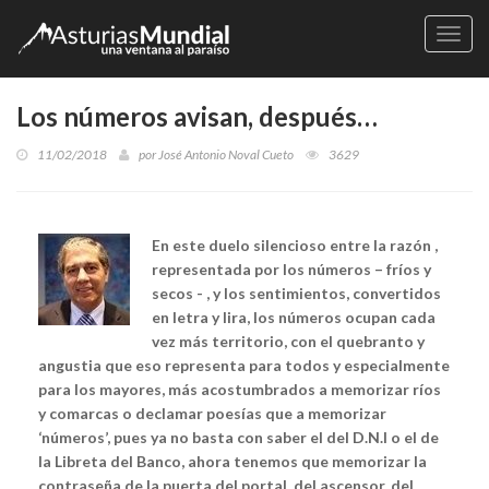
Naveg
Los números avisan, después…
11/02/2018
por
José Antonio Noval Cueto
3629
En este duelo silencioso entre la razón ,
representada por los números – fríos y
secos - , y los sentimientos, convertidos
en letra y lira, los números ocupan cada
vez más territorio, con el quebranto y
angustia que eso representa para todos y especialmente
para los mayores, más acostumbrados a memorizar ríos
y comarcas o declamar poesías que a memorizar
‘números’, pues ya no basta con saber el del D.N.I o el de
la Libreta del Banco, ahora tenemos que memorizar la
contraseña de la puerta del portal, del ascensor, del