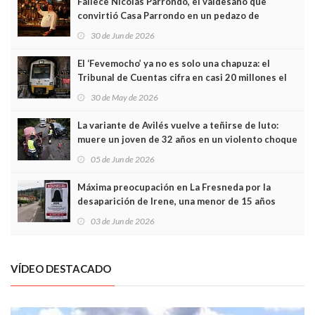
Fallece Nicolás Parrondo, el valdesano que
convirtió Casa Parrondo en un pedazo de
Asturias en Madrid
30 de Jun de 2026
El ‘Fevemocho’ ya no es solo una chapuza: el
Tribunal de Cuentas cifra en casi 20 millones el
sobrecoste de los trenes que no cabían por los
30 de May de 2026
túneles
La variante de Avilés vuelve a teñirse de luto:
muere un joven de 32 años en un violento choque
frontal
05 de Jun de 2026
Máxima preocupación en La Fresneda por la
desaparición de Irene, una menor de 15 años
03 de Jun de 2026
VÍDEO DESTACADO