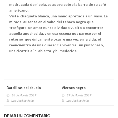
madrugada de niebla, se apoya sobre la barra de su café
americano.
Viste chaqueta blanca, una mano apretada a un vaso. La
mirada ausente en el vaho del tabaco negro que
trasfigura un amor nunca olvidado vuelto a encontrar
aquella anochecida, y en esa escena nos parece ver el
retorno que únicamente ocurre una vez en la vida: el
reencuentro de una querencia vivencial, un punzonazo,
una cicatriz aún abierta y humedecida.
Batallitas del abuelo
Viernes negro
24 de Nov de 2017
27 de Nov de 2017
Luis José de Ávila
Luis José de Ávila
DEJAR UN COMENTARIO