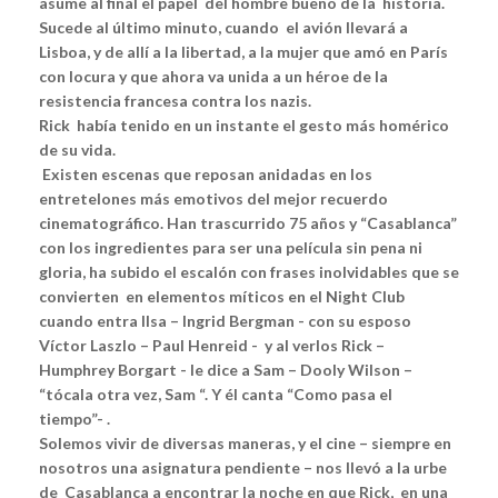
asume al final el papel del hombre bueno de la historia.
Sucede al último minuto, cuando el avión llevará a
Lisboa, y de allí a la libertad, a la mujer que amó en París
con locura y que ahora va unida a un héroe de la
resistencia francesa contra los nazis.
Rick había tenido en un instante el gesto más homérico
de su vida.
Existen escenas que reposan anidadas en los
entretelones más emotivos del mejor recuerdo
cinematográfico. Han trascurrido 75 años y “Casablanca”
con los ingredientes para ser una película sin pena ni
gloria, ha subido el escalón con frases inolvidables que se
convierten en elementos míticos en el
Night Club
cuando entra Ilsa – Ingrid Bergman - con su esposo
Víctor Laszlo – Paul Henreid - y al verlos Rick –
Humphrey Borgart - le dice a Sam – Dooly Wilson –
“tócala otra vez, Sam “. Y él canta “Como pasa el
tiempo”- .
Solemos vivir de diversas maneras, y el cine – siempre en
nosotros una asignatura pendiente – nos llevó a la urbe
de Casablanca a encontrar la noche en que Rick, en una