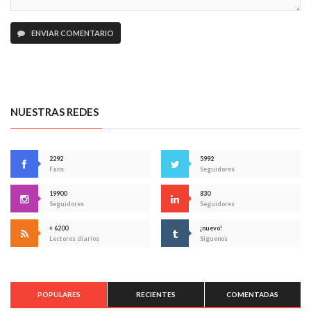
ENVIAR COMENTARIO
NUESTRAS REDES
2292
5992
Fans
Seguidores
19900
830
Seguidores
Seguidores
+ 6200
¡nuevo!
Lectores diarios
Síguenos
POPULARES
RECIENTES
COMENTADAS