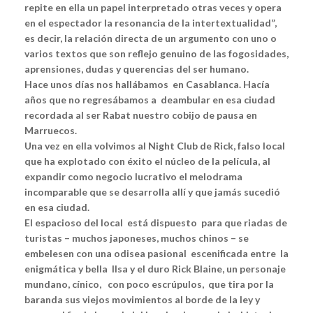
repite en ella un papel interpretado otras veces y opera
en el espectador la resonancia de la intertextualidad”,
es decir,
la relación directa de un argumento con uno o
varios textos que son reflejo genuino de las fogosidades,
aprensiones, dudas y querencias del ser humano.
Hace unos días nos hallábamos en Casablanca. Hacía
años que no regresábamos a deambular en esa ciudad
recordada al ser Rabat nuestro cobijo de pausa en
Marruecos.
Una vez en ella volvimos al Night Club de Rick, falso local
que ha explotado con éxito el núcleo de la película, al
expandir como negocio lucrativo el melodrama
incomparable que se desarrolla allí y que jamás sucedió
en esa ciudad.
El espacioso del local está dispuesto para que riadas de
turistas – muchos japoneses, muchos chinos – se
embelesen con una odisea pasional escenificada entre la
enigmática y bella Ilsa y el duro Rick Blaine, un personaje
mundano, cínico, con poco escrúpulos, que tira por la
baranda sus viejos movimientos al borde de la ley y