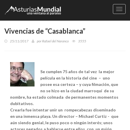
Naveg
Vivencias de “Casablanca”
25/11/2017
por
Rafael del Naranco
3555
Se cumplen 75 años de tal vez la mejor
película en la historia del cine – uno
posee esa certeza – y cuya filmación, que
no se hizo en la ciudad marroquí de su
nombre, ha estado colmada de permanentes momentos
dubitativos.
Crearla fue intentar unir un rompecabezas diseminado
en una inmensa playa. Un director – Michael Curtiz - que
aún siendo genial, le puso poco o ningún interés; unos
actores negados a hablarse entre ellos, con un guión