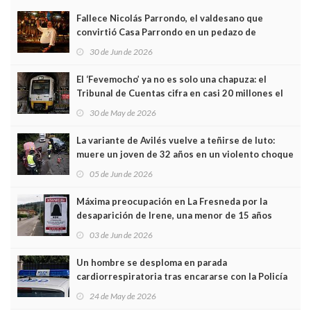
Fallece Nicolás Parrondo, el valdesano que
convirtió Casa Parrondo en un pedazo de
Asturias en Madrid
30 de Jun de 2026
El ‘Fevemocho’ ya no es solo una chapuza: el
Tribunal de Cuentas cifra en casi 20 millones el
sobrecoste de los trenes que no cabían por los
30 de May de 2026
túneles
La variante de Avilés vuelve a teñirse de luto:
muere un joven de 32 años en un violento choque
frontal
05 de Jun de 2026
Máxima preocupación en La Fresneda por la
desaparición de Irene, una menor de 15 años
03 de Jun de 2026
Un hombre se desploma en parada
cardiorrespiratoria tras encararse con la Policía
Local en Luanco
24 de May de 2026