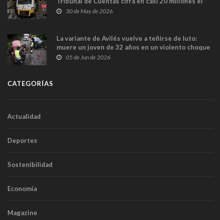
Tribunal de Cuentas cifra en casi 20 millones el
sobrecoste de los trenes que no cabían por los
30 de May de 2026
túneles
La variante de Avilés vuelve a teñirse de luto:
muere un joven de 32 años en un violento choque
frontal
05 de Jun de 2026
CATEGORÍAS
Actualidad
Deportes
Sostenibilidad
Economía
Magazine