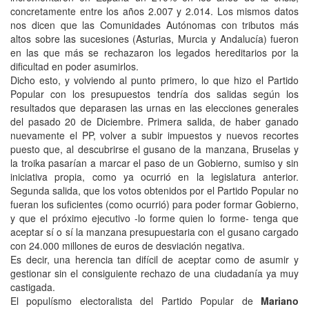
concretamente entre los años 2.007 y 2.014. Los mismos datos
nos dicen que las Comunidades Autónomas con tributos más
altos sobre las sucesiones (Asturias, Murcia y Andalucía) fueron
en las que más se rechazaron los legados hereditarios por la
dificultad en poder asumirlos.
Dicho esto, y volviendo al punto primero, lo que hizo el Partido
Popular con los presupuestos tendría dos salidas según los
resultados que deparasen las urnas en las elecciones generales
del pasado 20 de Diciembre. Primera salida, de haber ganado
nuevamente el PP, volver a subir impuestos y nuevos recortes
puesto que, al descubrirse el gusano de la manzana, Bruselas y
la troika pasarían a marcar el paso de un Gobierno, sumiso y sin
iniciativa propia, como ya ocurrió en la legislatura anterior.
Segunda salida, que los votos obtenidos por el Partido Popular no
fueran los suficientes (como ocurrió) para poder formar Gobierno,
y que el próximo ejecutivo -lo forme quien lo forme- tenga que
aceptar sí o sí la manzana presupuestaria con el gusano cargado
con 24.000 millones de euros de desviación negativa.
Es decir, una herencia tan difícil de aceptar como de asumir y
gestionar sin el consiguiente rechazo de una ciudadanía ya muy
castigada.
El populísmo electoralista del Partido Popular de
Mariano