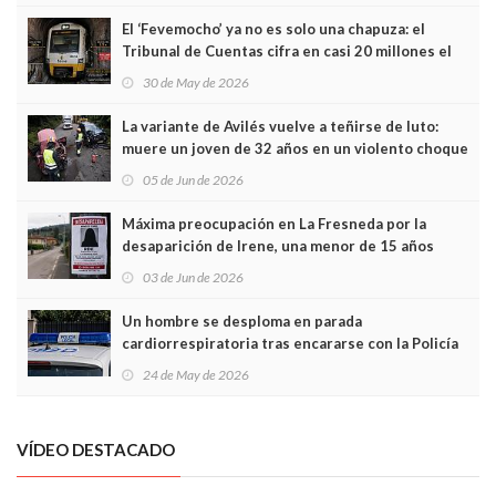
El ‘Fevemocho’ ya no es solo una chapuza: el
Tribunal de Cuentas cifra en casi 20 millones el
sobrecoste de los trenes que no cabían por los
30 de May de 2026
túneles
La variante de Avilés vuelve a teñirse de luto:
muere un joven de 32 años en un violento choque
frontal
05 de Jun de 2026
Máxima preocupación en La Fresneda por la
desaparición de Irene, una menor de 15 años
03 de Jun de 2026
Un hombre se desploma en parada
cardiorrespiratoria tras encararse con la Policía
Local en Luanco
24 de May de 2026
VÍDEO DESTACADO