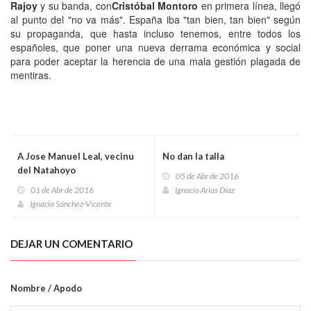
Rajoy
y su banda, con
Cristóbal Montoro
en primera línea, llegó
al punto del "no va más". España iba "tan bien, tan bien" según
su propaganda, que hasta incluso tenemos, entre todos los
españoles, que poner una nueva derrama económica y social
para poder aceptar la herencia de una mala gestión plagada de
mentiras.
A Jose Manuel Leal, vecinu
No dan la talla
del Natahoyo
05 de Abr de 2016
01 de Abr de 2016
Ignacio Arias Díaz
Ignacio Sánchez-Vicente
DEJAR UN COMENTARIO
Nombre / Apodo