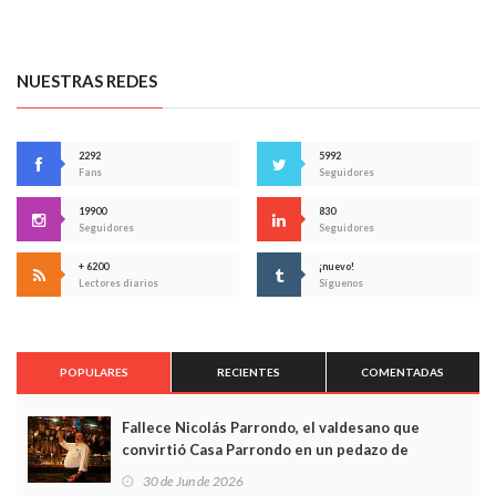
NUESTRAS REDES
2292
5992
Fans
Seguidores
19900
830
Seguidores
Seguidores
+ 6200
¡nuevo!
Lectores diarios
Síguenos
POPULARES
RECIENTES
COMENTADAS
Fallece Nicolás Parrondo, el valdesano que
convirtió Casa Parrondo en un pedazo de
Asturias en Madrid
30 de Jun de 2026