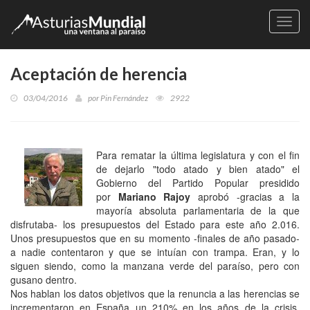
Naveg
Aceptación de herencia
03/04/2016
por
Pin Fernández
2922
Para rematar la última legislatura y con el fin
de dejarlo "todo atado y bien atado" el
Gobierno del Partido Popular presidido
por
Mariano Rajoy
aprobó -gracias a la
mayoría absoluta parlamentaria de la que
disfrutaba- los presupuestos del Estado para este año 2.016.
Unos presupuestos que en su momento -finales de año pasado-
a nadie contentaron y que se intuían con trampa. Eran, y lo
siguen siendo, como la manzana verde del paraíso, pero con
gusano dentro.
Nos hablan los datos objetivos que la renuncia a las herencias se
incrementaron en España un 210% en los años de la crisis,