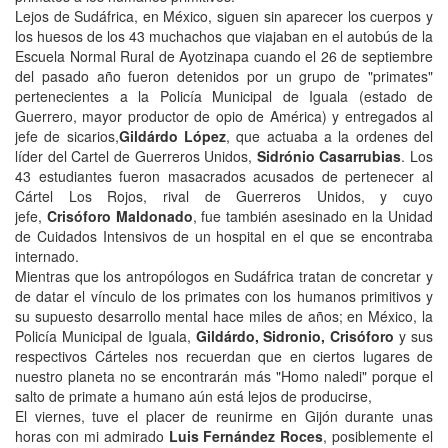
Lejos de Sudáfrica, en México, siguen sin aparecer los cuerpos y
los huesos de los 43 muchachos que viajaban en el autobús de la
Escuela Normal Rural de Ayotzinapa cuando el 26 de septiembre
del pasado año fueron detenidos por un grupo de "primates"
pertenecientes a la Policía Municipal de Iguala (estado de
Guerrero, mayor productor de opio de América) y entregados al
jefe de sicarios,
Gildárdo López
, que actuaba a la ordenes del
líder del Cartel de Guerreros Unidos,
Sidrónio
Casarrubias
. Los
43 estudiantes fueron masacrados acusados de pertenecer al
Cártel Los Rojos, rival de Guerreros Unidos, y cuyo
jefe,
Crisóforo Maldonado
, fue también asesinado en la Unidad
de Cuidados Intensivos de un hospital en el que se encontraba
internado.
Mientras que los antropólogos en Sudáfrica tratan de concretar y
de datar el vínculo de los primates con los humanos primitivos y
su supuesto desarrollo mental hace miles de años; en México, la
Policía Municipal de Iguala,
Gildárdo, Sidronio, Crisóforo
y sus
respectivos Cárteles nos recuerdan que en ciertos lugares de
nuestro planeta no se encontrarán más "Homo naledi" porque el
salto de primate a humano aún está lejos de producirse,
El viernes, tuve el placer de reunirme en Gijón durante unas
horas con mi admirado
Luis Fernández Roces
, posiblemente el