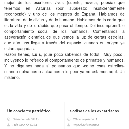
mejor de los escritores vivos (cuento, novela, poesía) que
tenemos en Asturias (por supuesto: insuficientemente
reconocido) y uno de los mejores de España. Hablamos de
literatura, de lo divino y de lo humano. Hablamos de lo corta que
es la vida y de lo rápido que pasa el tiempo. Del incomprensible
comportamiento social de los humanos. Comentamos la
aseveración científica de que vemos la luz de ciertas estrellas,
que aún nos llega a través del espacio, cuando en origen ya
están apagadas.
Razón tienes,
Luis
, ¡qué poco sabemos de todo!. ¡Muy poco!,
incluyendo lo referido al comportamiento de primates y humanos.
Y no digamos nada si pensamos que -como esas estrellas-
cuando opinamos o actuamos a lo peor ya no estamos aquí. Un
misterio.
Un concierto patriótico
La odisea de los expatriados
04 de Sep de 2015
20 de Sep de 2015
Luis José de Ávila
Rafael del Naranco