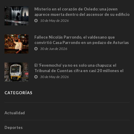
Misterio en el corazón de Oviedo: una joven
aparece muerta dentro del ascensor de su edificio
y las cámaras captan sus últimos minutos
10 de May de 2026
Fallece Nicolás Parrondo, el valdesano que
convirtió Casa Parrondo en un pedazo de Asturias
en Madrid
30 de Jun de 2026
El ‘Fevemocho’ ya no es solo una chapuza: el
Tribunal de Cuentas cifra en casi 20 millones el
sobrecoste de los trenes que no cabían por los
30 de May de 2026
túneles
CATEGORÍAS
Actualidad
Deportes