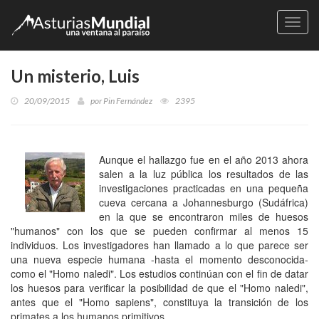
Naveg
Un misterio, Luis
20/09/2015
por
Pin Fernández
2395
Aunque el hallazgo fue en el año 2013 ahora
salen a la luz pública los resultados de las
investigaciones practicadas en una pequeña
cueva cercana a Johannesburgo (Sudáfrica)
en la que se encontraron miles de huesos
"humanos" con los que se pueden confirmar al menos 15
individuos. Los investigadores han llamado a lo que parece ser
una nueva especie humana -hasta el momento desconocida-
como el "Homo naledi". Los estudios continúan con el fin de datar
los huesos para verificar la posibilidad de que el "Homo naledi",
antes que el "Homo sapiens", constituya la transición de los
primates a los humanos primitivos.