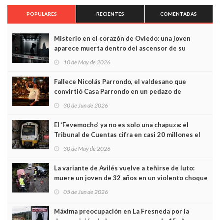
POPULARES
RECIENTES
COMENTADAS
Misterio en el corazón de Oviedo: una joven
aparece muerta dentro del ascensor de su
edificio y las cámaras captan sus últimos minutos
10 de May de 2026
Fallece Nicolás Parrondo, el valdesano que
convirtió Casa Parrondo en un pedazo de
Asturias en Madrid
30 de Jun de 2026
El ‘Fevemocho’ ya no es solo una chapuza: el
Tribunal de Cuentas cifra en casi 20 millones el
sobrecoste de los trenes que no cabían por los
30 de May de 2026
túneles
La variante de Avilés vuelve a teñirse de luto:
muere un joven de 32 años en un violento choque
frontal
05 de Jun de 2026
Máxima preocupación en La Fresneda por la