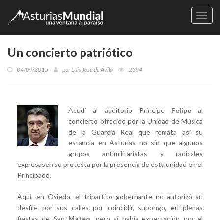
Naveg
Un concierto patriótico
04/09/2015
por
Luis José de Ávila
2394
Acudí al auditorio Príncipe
Felipe
al
concierto ofrecido por la Unidad de Música
de la Guardia Real que remata así su
estancia en Asturias no sin que algunos
grupos antimilitaristas y radicales
expresasen su protesta por la presencia de esta unidad en el
Principado.
Aquí, en Oviedo, el tripartito gobernante no autorizó su
desfile por sus calles por coincidir, supongo, en plenas
fiestas de San
Mateo
, pero sí había expectación por el