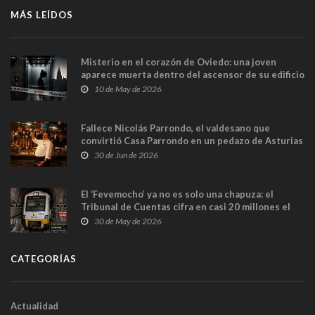
MÁS LEÍDOS
Misterio en el corazón de Oviedo: una joven
aparece muerta dentro del ascensor de su edificio
y las cámaras captan sus últimos minutos
10 de May de 2026
Fallece Nicolás Parrondo, el valdesano que
convirtió Casa Parrondo en un pedazo de Asturias
en Madrid
30 de Jun de 2026
El ‘Fevemocho’ ya no es solo una chapuza: el
Tribunal de Cuentas cifra en casi 20 millones el
sobrecoste de los trenes que no cabían por los
30 de May de 2026
túneles
CATEGORÍAS
Actualidad