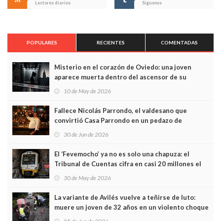
Lectores diarios
Síguenos
POPULARES
RECIENTES
COMENTADAS
Misterio en el corazón de Oviedo: una joven
aparece muerta dentro del ascensor de su
edificio y las cámaras captan sus últimos minutos
10 de May de 2026
Fallece Nicolás Parrondo, el valdesano que
convirtió Casa Parrondo en un pedazo de
Asturias en Madrid
30 de Jun de 2026
El ‘Fevemocho’ ya no es solo una chapuza: el
Tribunal de Cuentas cifra en casi 20 millones el
sobrecoste de los trenes que no cabían por los
30 de May de 2026
túneles
La variante de Avilés vuelve a teñirse de luto:
muere un joven de 32 años en un violento choque
frontal