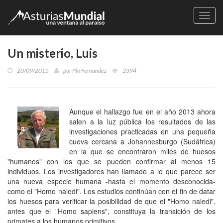
Naveg
Un misterio, Luis
20/09/2015
por
Pin Fernández
2394
Aunque el hallazgo fue en el año 2013 ahora
salen a la luz pública los resultados de las
investigaciones practicadas en una pequeña
cueva cercana a Johannesburgo (Sudáfrica)
en la que se encontraron miles de huesos
"humanos" con los que se pueden confirmar al menos 15
individuos. Los investigadores han llamado a lo que parece ser
una nueva especie humana -hasta el momento desconocida-
como el "Homo naledi". Los estudios continúan con el fin de datar
los huesos para verificar la posibilidad de que el "Homo naledi",
antes que el "Homo sapiens", constituya la transición de los
primates a los humanos primitivos.