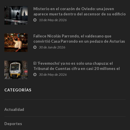
Misterio en el corazón de Oviedo: una joven
aparece muerta dentro del ascensor de su edificio
y las cámaras captan sus últimos minutos
10 de May de 2026
Fallece Nicolás Parrondo, el valdesano que
convirtió Casa Parrondo en un pedazo de Asturias
en Madrid
30 de Jun de 2026
El ‘Fevemocho’ ya no es solo una chapuza: el
Tribunal de Cuentas cifra en casi 20 millones el
sobrecoste de los trenes que no cabían por los
30 de May de 2026
túneles
CATEGORÍAS
Actualidad
Deportes