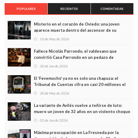
POPULARES
RECIENTES
COMENTADAS
Misterio en el corazón de Oviedo: una joven
aparece muerta dentro del ascensor de su
edificio y las cámaras captan sus últimos minutos
10 de May de 2026
Fallece Nicolás Parrondo, el valdesano que
convirtió Casa Parrondo en un pedazo de
Asturias en Madrid
30 de Jun de 2026
El ‘Fevemocho’ ya no es solo una chapuza: el
Tribunal de Cuentas cifra en casi 20 millones el
sobrecoste de los trenes que no cabían por los
30 de May de 2026
túneles
La variante de Avilés vuelve a teñirse de luto:
muere un joven de 32 años en un violento choque
frontal
05 de Jun de 2026
Máxima preocupación en La Fresneda por la