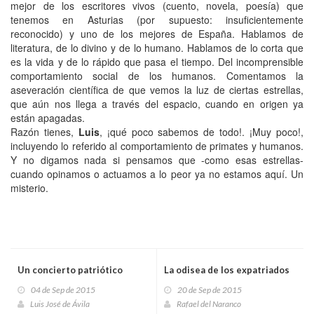
mejor de los escritores vivos (cuento, novela, poesía) que
tenemos en Asturias (por supuesto: insuficientemente
reconocido) y uno de los mejores de España. Hablamos de
literatura, de lo divino y de lo humano. Hablamos de lo corta que
es la vida y de lo rápido que pasa el tiempo. Del incomprensible
comportamiento social de los humanos. Comentamos la
aseveración científica de que vemos la luz de ciertas estrellas,
que aún nos llega a través del espacio, cuando en origen ya
están apagadas.
Razón tienes,
Luis
, ¡qué poco sabemos de todo!. ¡Muy poco!,
incluyendo lo referido al comportamiento de primates y humanos.
Y no digamos nada si pensamos que -como esas estrellas-
cuando opinamos o actuamos a lo peor ya no estamos aquí. Un
misterio.
Un concierto patriótico
La odisea de los expatriados
04 de Sep de 2015
20 de Sep de 2015
Luis José de Ávila
Rafael del Naranco