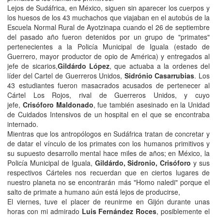
Lejos de Sudáfrica, en México, siguen sin aparecer los cuerpos y
los huesos de los 43 muchachos que viajaban en el autobús de la
Escuela Normal Rural de Ayotzinapa cuando el 26 de septiembre
del pasado año fueron detenidos por un grupo de "primates"
pertenecientes a la Policía Municipal de Iguala (estado de
Guerrero, mayor productor de opio de América) y entregados al
jefe de sicarios,
Gildárdo López
, que actuaba a la ordenes del
líder del Cartel de Guerreros Unidos,
Sidrónio
Casarrubias
. Los
43 estudiantes fueron masacrados acusados de pertenecer al
Cártel Los Rojos, rival de Guerreros Unidos, y cuyo
jefe,
Crisóforo Maldonado
, fue también asesinado en la Unidad
de Cuidados Intensivos de un hospital en el que se encontraba
internado.
Mientras que los antropólogos en Sudáfrica tratan de concretar y
de datar el vínculo de los primates con los humanos primitivos y
su supuesto desarrollo mental hace miles de años; en México, la
Policía Municipal de Iguala,
Gildárdo, Sidronio, Crisóforo
y sus
respectivos Cárteles nos recuerdan que en ciertos lugares de
nuestro planeta no se encontrarán más "Homo naledi" porque el
salto de primate a humano aún está lejos de producirse,
El viernes, tuve el placer de reunirme en Gijón durante unas
horas con mi admirado
Luis Fernández Roces
, posiblemente el