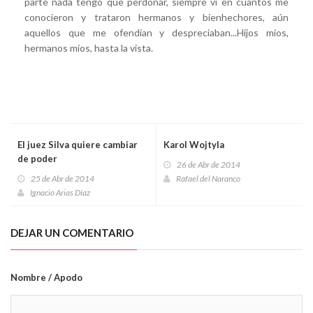
parte nada tengo que perdonar, siempre vi en cuantos me
conocieron y trataron hermanos y bienhechores, aún
aquellos que me ofendían y despreciaban...Hijos míos,
hermanos míos, hasta la vista.
El juez Silva quiere cambiar
Karol Wojtyla
de poder
26 de Abr de 2014
25 de Abr de 2014
Rafael del Naranco
Ignacio Arias Díaz
DEJAR UN COMENTARIO
Nombre / Apodo