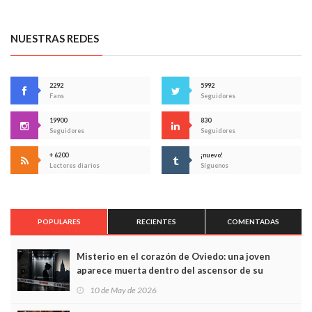
NUESTRAS REDES
2292
5992
Fans
Seguidores
19900
830
Seguidores
Seguidores
+ 6200
¡nuevo!
Lectores diarios
Síguenos
POPULARES
RECIENTES
COMENTADAS
Misterio en el corazón de Oviedo: una joven
aparece muerta dentro del ascensor de su
edificio y las cámaras captan sus últimos minutos
10 de May de 2026