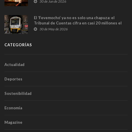
en Madrid
30 de Jun de 2026
El ‘Fevemocho’ ya no es solo una chapuza: el
Tribunal de Cuentas cifra en casi 20 millones el
sobrecoste de los trenes que no cabían por los
30 de May de 2026
túneles
CATEGORÍAS
Actualidad
Deportes
Sostenibilidad
Economía
Magazine