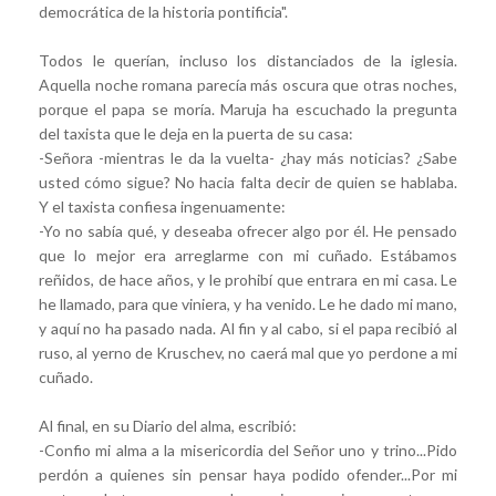
democrática de la historia pontificia".
Todos le querían, incluso los distanciados de la iglesia.
Aquella noche romana parecía más oscura que otras noches,
porque el papa se moría. Maruja ha escuchado la pregunta
del taxista que le deja en la puerta de su casa:
-Señora -mientras le da la vuelta- ¿hay más noticias? ¿Sabe
usted cómo sigue? No hacia falta decir de quien se hablaba.
Y el taxista confiesa ingenuamente:
-Yo no sabía qué, y deseaba ofrecer algo por él. He pensado
que lo mejor era arreglarme con mi cuñado. Estábamos
reñidos, de hace años, y le prohibí que entrara en mi casa. Le
he llamado, para que viniera, y ha venido. Le he dado mi mano,
y aquí no ha pasado nada. Al fin y al cabo, si el papa recibió al
ruso, al yerno de Kruschev, no caerá mal que yo perdone a mi
cuñado.
Al final, en su Diario del alma, escribió:
-Confio mi alma a la misericordia del Señor uno y trino...Pido
perdón a quienes sin pensar haya podido ofender...Por mi