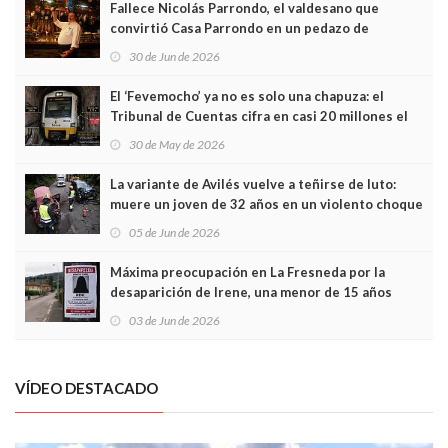
Fallece Nicolás Parrondo, el valdesano que
convirtió Casa Parrondo en un pedazo de
Asturias en Madrid
30 de Jun de 2026
El ‘Fevemocho’ ya no es solo una chapuza: el
Tribunal de Cuentas cifra en casi 20 millones el
sobrecoste de los trenes que no cabían por los
30 de May de 2026
túneles
La variante de Avilés vuelve a teñirse de luto:
muere un joven de 32 años en un violento choque
frontal
05 de Jun de 2026
Máxima preocupación en La Fresneda por la
desaparición de Irene, una menor de 15 años
03 de Jun de 2026
VÍDEO DESTACADO