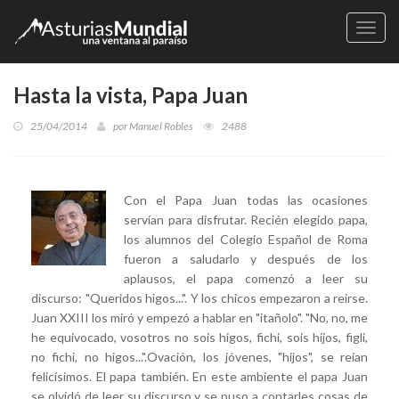
Naveg
Hasta la vista, Papa Juan
25/04/2014
por
Manuel Robles
2488
Con el Papa Juan todas las ocasiones
servían para disfrutar. Recién elegido papa,
los alumnos del Colegio Español de Roma
fueron a saludarlo y después de los
aplausos, el papa comenzó a leer su
discurso: "Queridos higos...". Y los chicos empezaron a reirse.
Juan XXIII los miró y empezó a hablar en "itañolo". "No, no, me
he equivocado, vosotros no sois higos, fichi, sois hijos, figli,
no fichi, no higos...".Ovación, los jóvenes, "hijos", se reían
felicísimos. El papa también. En este ambiente el papa Juan
se olvidó de leer su discurso y se puso a contarles cosas de