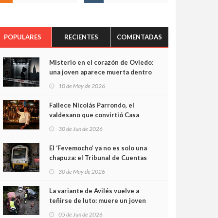
POPULARES
RECIENTES
COMENTADAS
Misterio en el corazón de Oviedo:
una joven aparece muerta dentro
del ascensor de su edificio y las
10 de May de 2026
cámaras captan sus últimos
minutos
Fallece Nicolás Parrondo, el
valdesano que convirtió Casa
Parrondo en un pedazo de
30 de Jun de 2026
Asturias en Madrid
El ‘Fevemocho’ ya no es solo una
chapuza: el Tribunal de Cuentas
cifra en casi 20 millones el
30 de May de 2026
sobrecoste de los trenes que no
cabían por los túneles
La variante de Avilés vuelve a
teñirse de luto: muere un joven
de 32 años en un violento choque
05 de Jun de 2026