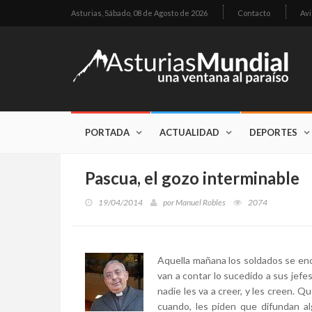
Asturias,
Sábado, 08 de Agosto de 2026
Contacto
Avi
PORTADA
ACTUALIDAD
DEPORTES
Pascua, el gozo interminable
19/04/2014
por
Manuel Robles
2074
Aquella mañana los soldados se en
van a contar lo sucedido a sus jefe
nadie les va a creer, y les creen. Qu
cuando, les piden que difundan a