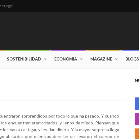
so Legal
SOSTENIBILIDAD
ECONOMÍA
MAGAZINE
BLOGS
N
cuentraron sorprendidos por todo lo que ha pasado. Y cuando
s los encuentran aterrorizados, y llenos de miedo. Piensan que
e les van a castigar, y les dan dinero. Y la mayor sorpresa llega
lgo absurdo: que mientras dormían se llevaron el cuerpo de