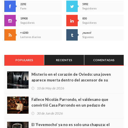
2292
5992
Fans
Seguidores
19900
830
Seguidores
Seguidores
+ 6200
¡nuevo!
Lectores diarios
Síguenos
POPULARES
RECIENTES
COMENTADAS
Misterio en el corazón de Oviedo: una joven
aparece muerta dentro del ascensor de su
edificio y las cámaras captan sus últimos minutos
10 de May de 2026
Fallece Nicolás Parrondo, el valdesano que
convirtió Casa Parrondo en un pedazo de
Asturias en Madrid
30 de Jun de 2026
El ‘Fevemocho’ ya no es solo una chapuza: el