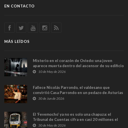
EN CONTACTO
MÁS LEÍDOS
Misterio en el corazón de Oviedo: una joven
aparece muerta dentro del ascensor de su edificio
y las cámaras captan sus últimos minutos
10 de May de 2026
Fallece Nicolás Parrondo, el valdesano que
convirtió Casa Parrondo en un pedazo de Asturias
en Madrid
30 de Jun de 2026
El ‘Fevemocho’ ya no es solo una chapuza: el
Tribunal de Cuentas cifra en casi 20 millones el
sobrecoste de los trenes que no cabían por los
30 de May de 2026