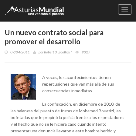
Naveg
Un nuevo contrato social para
promover el desarrollo
07/04/2011
por
Robert B. Zoellick *
9327
A veces, los acontecimientos tienen
repercusiones que van más allá de sus
consecuencias inmediatas.
La confiscación, en diciembre de 2010, de
las balanzas del puesto de frutas de Mohamed Bouazizi, las
bofetadas que le propinó la policía frente a los espectadores
y el hecho que no se le hiciera caso cuando intentó
presentar una denuncia llevaron a este hombre herido y