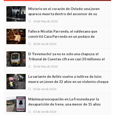
Misterio en el corazón de Oviedo: una joven
aparece muerta dentro del ascensor de su
edificio y las cámaras captan sus últimos minutos
10 de May de 2026
Fallece Nicolás Parrondo, el valdesano que
convirtió Casa Parrondo en un pedazo de
Asturias en Madrid
30 de Jun de 2026
El ‘Fevemocho’ ya no es solo una chapuza: el
Tribunal de Cuentas cifra en casi 20 millones el
sobrecoste de los trenes que no cabían por los
30 de May de 2026
túneles
La variante de Avilés vuelve a teñirse de luto:
muere un joven de 32 años en un violento choque
frontal
05 de Jun de 2026
Máxima preocupación en La Fresneda por la
desaparición de Irene, una menor de 15 años
03 de Jun de 2026