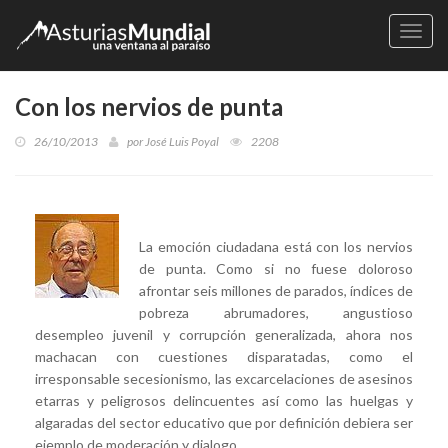
Naveg
Con los nervios de punta
26/10/2013
por
José Luis Poyal
2208
La emoción ciudadana está con los nervios
de punta. Como si no fuese doloroso
afrontar seis millones de parados, índices de
pobreza abrumadores, angustioso
desempleo juvenil y corrupción generalizada, ahora nos
machacan con cuestiones disparatadas, como el
irresponsable secesionismo, las excarcelaciones de asesinos
etarras y peligrosos delincuentes así como las huelgas y
algaradas del sector educativo que por definición debiera ser
ejemplo de moderación y dialogo.