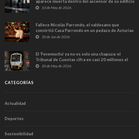
aparece muerta dentro del ascensor de su edificio
y las cámaras captan sus últimos minutos
10 de May de 2026
Fallece Nicolás Parrondo, el valdesano que
convirtió Casa Parrondo en un pedazo de Asturias
en Madrid
30 de Jun de 2026
El ‘Fevemocho’ ya no es solo una chapuza: el
Tribunal de Cuentas cifra en casi 20 millones el
sobrecoste de los trenes que no cabían por los
30 de May de 2026
túneles
CATEGORÍAS
Actualidad
Deportes
Sostenibilidad