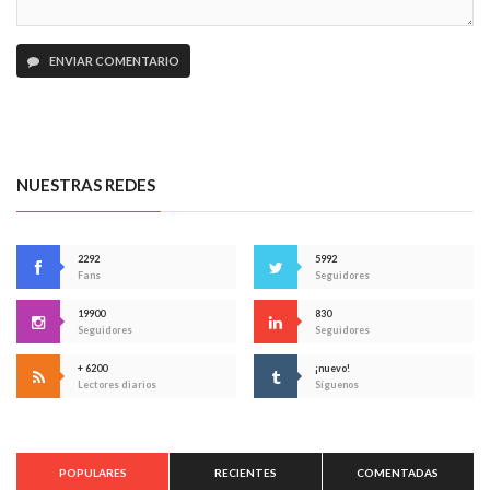
ENVIAR COMENTARIO
NUESTRAS REDES
2292
5992
Fans
Seguidores
19900
830
Seguidores
Seguidores
+ 6200
¡nuevo!
Lectores diarios
Síguenos
POPULARES
RECIENTES
COMENTADAS