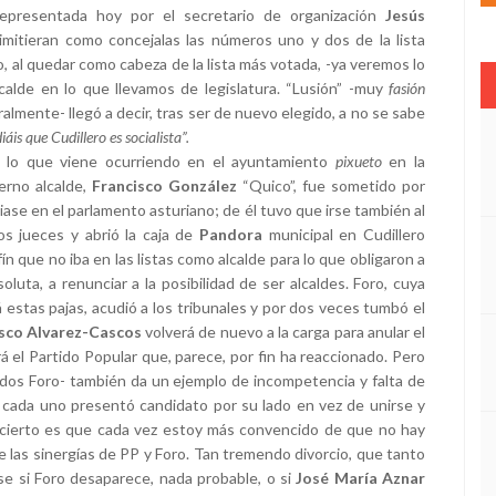
 representada hoy por el secretario de organización
Jesús
imitieran como concejalas las números uno y dos de la lista
io, al quedar como cabeza de la lista más votada, -ya veremos lo
calde en lo que llevamos de legislatura. “Lusión” -muy
fasión
almente- llegó a decir, tras ser de nuevo elegido, a no se sabe
diáis que Cudillero es socialista”.
lo que viene ocurriendo en el ayuntamiento
pixueto
en la
erno alcalde,
Francisco González
“Quico”, fue sometido por
giase en el parlamento asturiano; de él tuvo que irse también al
s jueces y abrió la caja de
Pandora
municipal en Cudillero
n que no iba en las listas como alcalde para lo que obligaron a
luta, a renunciar a la posibilidad de ser alcaldes. Foro, cuya
lá estas pajas, acudió a los tribunales y por dos veces tumbó el
sco Alvarez-Cascos
volverá de nuevo a la carga para anular el
 el Partido Popular que, parece, por fin ha reaccionado. Pero
 dos Foro- también da un ejemplo de incompetencia y falta de
a cada uno presentó candidato por su lado en vez de unirse y
o cierto es que cada vez estoy más convencido de que no hay
las sinergías de PP y Foro. Tan tremendo divorcio, que tanto
se si Foro desaparece, nada probable, o si
José María Aznar