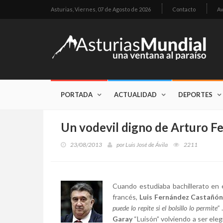
Asturias,
Viernes, 07 de Agosto de 2026
Contacto
Av
PORTADA
ACTUALIDAD
DEPORTES
Un vodevil digno de Arturo F
23/08/2013
por
Luis José de Ávila
2211
Cuando estudiaba bachillerato en 
francés,
Luis Fernández Castañón
puede lo repite si el bolsillo lo permite”
Garay
“Luisón” volviendo a ser eleg