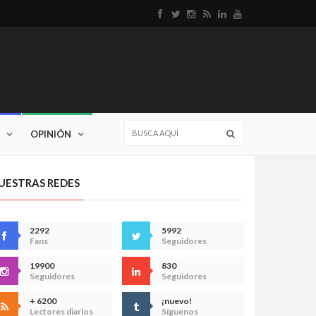
OPINIÓN
UESTRAS REDES
2292
5992
Fans
Seguidores
19900
830
Seguidores
Seguidores
+ 6200
¡nuevo!
Lectores diarios
Síguenos