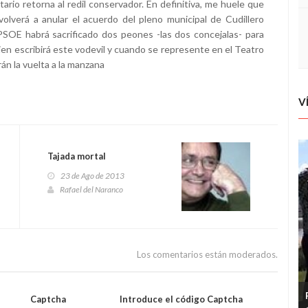
tario retorna al redil conservador. En definitiva, me huele que
olverá a anular el acuerdo del pleno municipal de Cudillero
SOE habrá sacrificado dos peones -las dos concejalas- para
n escribirá este vodevil y cuando se represente en el Teatro
rán la vuelta a la manzana
V
Tajada mortal
23 de Ago de 2013
Rafael del Naranco
Los comentarios están moderados.
Captcha
Introduce el código Captcha