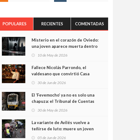
POPULARES
RECIENTES
COMENTADAS
Misterio en el corazón de Oviedo:
una joven aparece muerta dentro
del ascensor de su edificio y las
10 de May de 2026
cámaras captan sus últimos
minutos
Fallece Nicolás Parrondo, el
valdesano que convirtió Casa
Parrondo en un pedazo de
30 de Jun de 2026
Asturias en Madrid
El ‘Fevemocho’ ya no es solo una
chapuza: el Tribunal de Cuentas
cifra en casi 20 millones el
30 de May de 2026
sobrecoste de los trenes que no
cabían por los túneles
La variante de Avilés vuelve a
teñirse de luto: muere un joven
de 32 años en un violento choque
05 de Jun de 2026