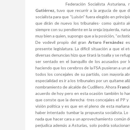
Federación Socialista Asturiana,
Gutiérrez,
tuvo que recurrir a la argucia de que d
socialista para que “Luisón” fuera elegido en princip
que dirán de nuevo los tribunales- como quinto al
siempre con su pendiente en la oreja izquierda, natur
muy bien a quien, supongo que a la posición, “
os fasti
De vodevil propio del gran
Arturo Fernández
es 
presente legislatura. La difícil situación a que el et
diversas denuncias hizo que tirará la toalla y se refu
ser sentado en el banquillo de los acusados por lo
haciendo que los cerebros de la FSA pusieran a un afí
todos los concejales de su partido, con mayoría abso
especialidad es ir a los tribunales por un quítame al
nombramiento de alcalde de Cudillero. Ahora
Franci
acuerdo de hoy pero en esta ocasión también lo hará
que conste que la derecha -tres concejales el PP y
visión política y es que en el pleno de esta mañan
haber intentado tumbar la propuesta socialista. L
nada que hacer cara a un aprovechamiento común de 
perjudica además a Asturias, solo podría solucionar