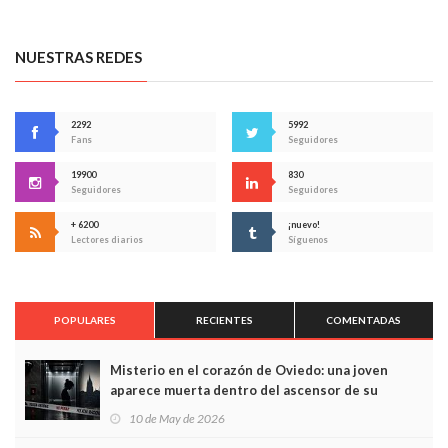
NUESTRAS REDES
2292
5992
Fans
Seguidores
19900
830
Seguidores
Seguidores
+ 6200
¡nuevo!
Lectores diarios
Síguenos
POPULARES
RECIENTES
COMENTADAS
Misterio en el corazón de Oviedo: una joven
aparece muerta dentro del ascensor de su
edificio y las cámaras captan sus últimos minutos
10 de May de 2026