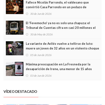
Fallece Nicolás Parrondo, el valdesano que
convirtió Casa Parrondo en un pedazo de
Asturias en Madrid
30 de Jun de 2026
El ‘Fevemocho’ ya no es solo una chapuza: el
Tribunal de Cuentas cifra en casi 20 millones el
sobrecoste de los trenes que no cabían por los
30 de May de 2026
túneles
La variante de Avilés vuelve a teñirse de luto:
muere un joven de 32 años en un violento choque
frontal
05 de Jun de 2026
Máxima preocupación en La Fresneda por la
desaparición de Irene, una menor de 15 años
03 de Jun de 2026
VÍDEO DESTACADO