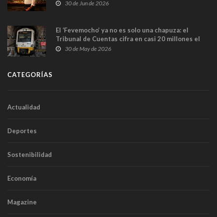
en Madrid
30 de Jun de 2026
El ‘Fevemocho’ ya no es solo una chapuza: el
Tribunal de Cuentas cifra en casi 20 millones el
sobrecoste de los trenes que no cabían por los
30 de May de 2026
túneles
CATEGORÍAS
Actualidad
Deportes
Sostenibilidad
Economía
Magazine