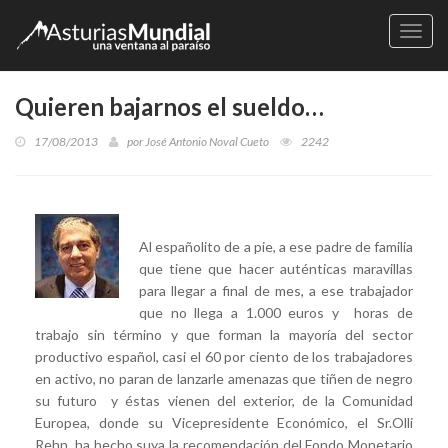
Naveg
Quieren bajarnos el sueldo…
17/08/2013
por
José Antonio Noval Cueto
2242
Al españolito de a pie, a ese padre de familia
que tiene que hacer auténticas maravillas
para llegar a final de mes, a ese trabajador
que no llega a 1.000 euros y horas de
trabajo sin término y que forman la mayoría del sector
productivo español, casi el 60 por ciento de los trabajadores
en activo, no paran de lanzarle amenazas que tiñen de negro
su futuro y éstas vienen del exterior, de la Comunidad
Europea, donde su Vicepresidente Económico, el Sr.Olli
Rehn, ha hecho suya la recomendación del Fondo Monetario