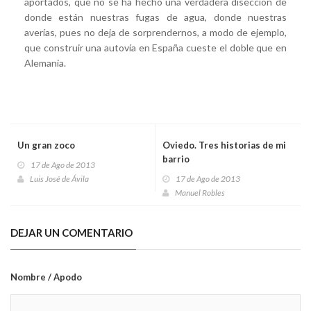
aportados, que no se ha hecho una verdadera disección de
donde están nuestras fugas de agua, donde nuestras
averías, pues no deja de sorprendernos, a modo de ejemplo,
que construir una autovía en España cueste el doble que en
Alemania.
Un gran zoco
Oviedo. Tres historias de mi
barrio
17 de Ago de 2013
Luis José de Ávila
17 de Ago de 2013
Manuel Robles
DEJAR UN COMENTARIO
Nombre / Apodo