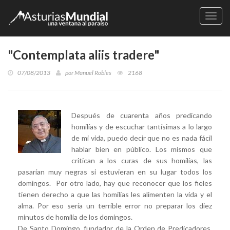
Naveg
"Contemplata aliis tradere"
07/08/2013
por
Manuel Robles
2168
Después de cuarenta años predicando
homilías y de escuchar tantísimas a lo largo
de mi vida, puedo decir que no es nada fácil
hablar bien en público. Los mismos que
critican a los curas de sus homilías, las
pasarían muy negras si estuvieran en su lugar todos los
domingos. Por otro lado, hay que reconocer que los fieles
tienen derecho a que las homilías les alimenten la vida y el
alma. Por eso sería un terrible error no preparar los diez
minutos de homilía de los domingos.
De Santo Domingo, fundador de la Orden de Predicadores,