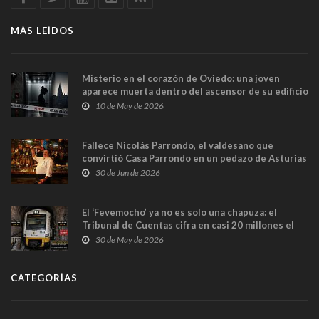
MÁS LEÍDOS
Misterio en el corazón de Oviedo: una joven
aparece muerta dentro del ascensor de su edificio
y las cámaras captan sus últimos minutos
10 de May de 2026
Fallece Nicolás Parrondo, el valdesano que
convirtió Casa Parrondo en un pedazo de Asturias
en Madrid
30 de Jun de 2026
El ‘Fevemocho’ ya no es solo una chapuza: el
Tribunal de Cuentas cifra en casi 20 millones el
sobrecoste de los trenes que no cabían por los
30 de May de 2026
túneles
CATEGORÍAS