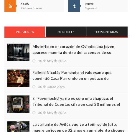
+ 6200
¡nuevo!
Lectores diarios
Síguenos
POPULARES
RECIENTES
COMENTADAS
Misterio en el corazón de Oviedo: una joven
aparece muerta dentro del ascensor de su
edificio y las cámaras captan sus últimos minutos
10 de May de 2026
Fallece Nicolás Parrondo, el valdesano que
convirtió Casa Parrondo en un pedazo de
Asturias en Madrid
30 de Jun de 2026
El ‘Fevemocho’ ya no es solo una chapuza: el
Tribunal de Cuentas cifra en casi 20 millones el
sobrecoste de los trenes que no cabían por los
30 de May de 2026
túneles
La variante de Avilés vuelve a teñirse de luto:
muere un joven de 32 años en un violento choque