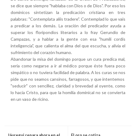
se dice que siempre "hablaba con Dios o de Dios". Por eso los
dominicos sintetizan la predicación cristiana en tres
palabras: "Contemplata aliis tradere". Contemplad lo que vais
a predicar a los demás. La oración del predicador ayuda a
superar los floripondios literarios a lo fray Gerundio de
Campazas, y a hablar a la gente con esa "humili cordis
inteligencia", que calienta el alma del que escucha, y alivia el
sufrimiento del corazón humano.
Abandonar la misa del domingo porque un cura predica mal,
sería como negarse a ir al médico porque éste fuera poco
simpático o no tuviera facilidad de palabra. A los curas se nos
pide que no seamos cansinos, farragosos, y que intentemos
"seducir" con sencillez, claridad y brevedad al oyente, como
lo hacía Cristo, para que la homilía dominical no se convierta
en un vaso de ricino.
Jáuregui repara ahora en el
El oro se cotiza