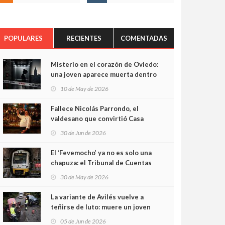
POPULARES
RECIENTES
COMENTADAS
Misterio en el corazón de Oviedo:
una joven aparece muerta dentro
del ascensor de su edificio y las
10 de May de 2026
cámaras captan sus últimos
minutos
Fallece Nicolás Parrondo, el
valdesano que convirtió Casa
Parrondo en un pedazo de
30 de Jun de 2026
Asturias en Madrid
El ‘Fevemocho’ ya no es solo una
chapuza: el Tribunal de Cuentas
cifra en casi 20 millones el
30 de May de 2026
sobrecoste de los trenes que no
cabían por los túneles
La variante de Avilés vuelve a
teñirse de luto: muere un joven
de 32 años en un violento choque
05 de Jun de 2026