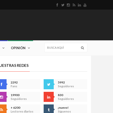
OPINIÓN
UESTRAS REDES
2292
5992
Fans
Seguidores
19900
830
Seguidores
Seguidores
+ 6200
¡nuevo!
Lectores diarios
Síguenos