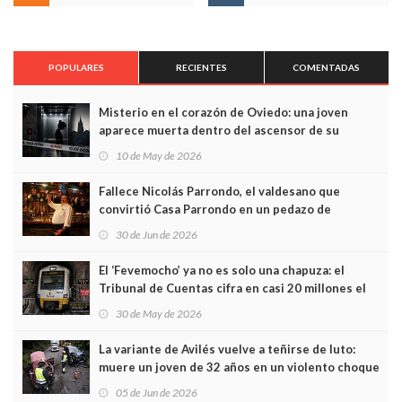
POPULARES
RECIENTES
COMENTADAS
Misterio en el corazón de Oviedo: una joven
aparece muerta dentro del ascensor de su
edificio y las cámaras captan sus últimos minutos
10 de May de 2026
Fallece Nicolás Parrondo, el valdesano que
convirtió Casa Parrondo en un pedazo de
Asturias en Madrid
30 de Jun de 2026
El ‘Fevemocho’ ya no es solo una chapuza: el
Tribunal de Cuentas cifra en casi 20 millones el
sobrecoste de los trenes que no cabían por los
30 de May de 2026
túneles
La variante de Avilés vuelve a teñirse de luto:
muere un joven de 32 años en un violento choque
frontal
05 de Jun de 2026