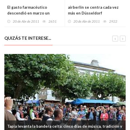
El gasto farmacéutico
airberlin se centra cada vez
descendió en marzo un
más en Düsseldorf
12,68%
20 de Abr de 2011
2651
20 de Abr de 2011
2922
QUIZÁS TE INTERESE...
Tapia levanta la bandera celta: cinco días de música, tradición y