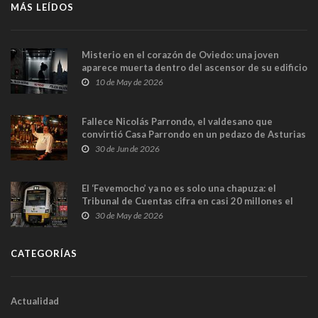
MÁS LEÍDOS
Misterio en el corazón de Oviedo: una joven
aparece muerta dentro del ascensor de su edificio
y las cámaras captan sus últimos minutos
10 de May de 2026
Fallece Nicolás Parrondo, el valdesano que
convirtió Casa Parrondo en un pedazo de Asturias
en Madrid
30 de Jun de 2026
El ‘Fevemocho’ ya no es solo una chapuza: el
Tribunal de Cuentas cifra en casi 20 millones el
sobrecoste de los trenes que no cabían por los
30 de May de 2026
túneles
CATEGORÍAS
Actualidad