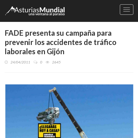
Naveg
FADE presenta su campaña para
prevenir los accidentes de tráfico
laborales en Gijón
24/04/2011
0
2645