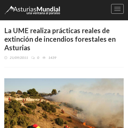
Naveg
La UME realiza prácticas reales de
extinción de incendios forestales en
Asturias
21/09/2011
0
1439