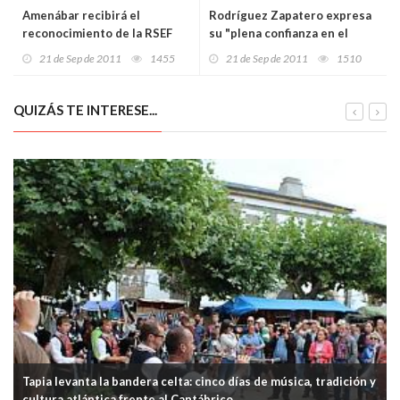
Amenábar recibirá el
Rodríguez Zapatero expresa
reconocimiento de la RSEF
su "plena confianza en el
por el tratamiento de la
futuro de este país"
21 de Sep de 2011
1455
21 de Sep de 2011
1510
mujer científica en ‘Ágora’
QUIZÁS TE INTERESE...
Tapia levanta la bandera celta: cinco días de música, tradición y
cultura atlántica frente al Cantábrico