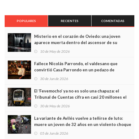
POPULARES
RECIENTES
COMENTADAS
Misterio en el corazón de Oviedo: una joven
aparece muerta dentro del ascensor de su
edificio y las cámaras captan sus últimos minutos
10 de May de 2026
Fallece Nicolás Parrondo, el valdesano que
convirtió Casa Parrondo en un pedazo de
Asturias en Madrid
30 de Jun de 2026
El ‘Fevemocho’ ya no es solo una chapuza: el
Tribunal de Cuentas cifra en casi 20 millones el
sobrecoste de los trenes que no cabían por los
30 de May de 2026
túneles
La variante de Avilés vuelve a teñirse de luto:
muere un joven de 32 años en un violento choque
frontal
05 de Jun de 2026