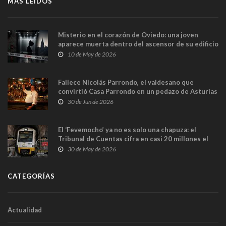
MÁS LEÍDOS
Misterio en el corazón de Oviedo: una joven
aparece muerta dentro del ascensor de su edificio
y las cámaras captan sus últimos minutos
10 de May de 2026
Fallece Nicolás Parrondo, el valdesano que
convirtió Casa Parrondo en un pedazo de Asturias
en Madrid
30 de Jun de 2026
El ‘Fevemocho’ ya no es solo una chapuza: el
Tribunal de Cuentas cifra en casi 20 millones el
sobrecoste de los trenes que no cabían por los
30 de May de 2026
túneles
CATEGORÍAS
Actualidad