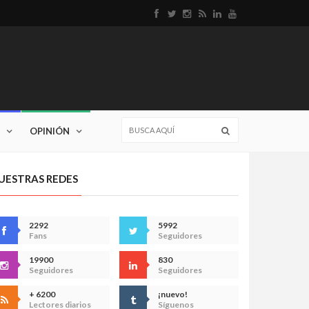
OPINIÓN
UESTRAS REDES
2292
5992
Fans
Seguidores
19900
830
Seguidores
Seguidores
+ 6200
¡nuevo!
Lectores diarios
Síguenos