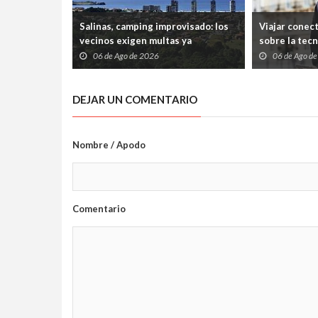
Salinas, camping improvisado: los
Viajar conec
vecinos exigen multas ya
sobre la tec
06 de Ago de 2026
06 de Ago d
DEJAR UN COMENTARIO
Nombre / Apodo
Comentario