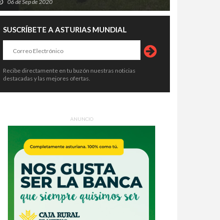
06 de Sep de 2020
crimen de Llanes destapa una
Asturias crea empleo, pero su
ena de alertas: el asesino había
economía no despega: vuelve a ser
SUSCRÍBETE A ASTURIAS MUNDIAL
o condenado, expulsado de la
la comunidad que menos crece
6 de Ago de 2026
06 de Ago de 2026
dia Civil y tenía prohibido
tar armas
Recibe directamente en tu buzón nuestras noticias
destacadas y las mejores ofertas.
ANUNCIO