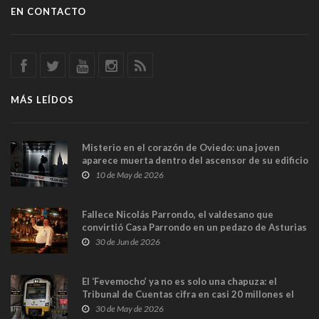
EN CONTACTO
MÁS LEÍDOS
Misterio en el corazón de Oviedo: una joven
aparece muerta dentro del ascensor de su edificio
y las cámaras captan sus últimos minutos
10 de May de 2026
Fallece Nicolás Parrondo, el valdesano que
convirtió Casa Parrondo en un pedazo de Asturias
en Madrid
30 de Jun de 2026
El ‘Fevemocho’ ya no es solo una chapuza: el
Tribunal de Cuentas cifra en casi 20 millones el
sobrecoste de los trenes que no cabían por los
30 de May de 2026