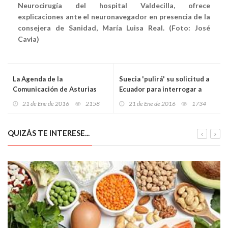
Neurocirugía del hospital Valdecilla, ofrece
explicaciones ante el neuronavegador en presencia de la
consejera de Sanidad, María Luisa Real. (Foto: José
Cavia)
La Agenda de la
Suecia 'pulirá' su solicitud a
Comunicación de Asturias
Ecuador para interrogar a
2016 ya está accesible en la
Assange
21 de Ene de 2016
2158
21 de Ene de 2016
1734
Red
QUIZÁS TE INTERESE...