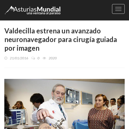
Naveg
Valdecilla estrena un avanzado
neuronavegador para cirugía guiada
por imagen
21/01/2016
0
2020