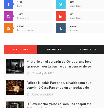
2292
5992
Fans
Seguidores
19900
830
Seguidores
Seguidores
+ 6200
¡nuevo!
Lectores diarios
Síguenos
POPULARES
RECIENTES
COMENTADAS
Misterio en el corazón de Oviedo: una joven
aparece muerta dentro del ascensor de su
edificio y las cámaras captan sus últimos minutos
10 de May de 2026
Fallece Nicolás Parrondo, el valdesano que
convirtió Casa Parrondo en un pedazo de
Asturias en Madrid
30 de Jun de 2026
El ‘Fevemocho’ ya no es solo una chapuza: el