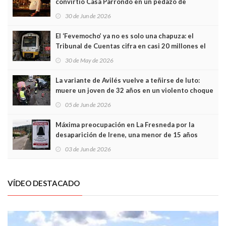
convirtió Casa Parrondo en un pedazo de
Asturias en Madrid
30 de Jun de 2026
El ‘Fevemocho’ ya no es solo una chapuza: el
Tribunal de Cuentas cifra en casi 20 millones el
sobrecoste de los trenes que no cabían por los
30 de May de 2026
túneles
La variante de Avilés vuelve a teñirse de luto:
muere un joven de 32 años en un violento choque
frontal
05 de Jun de 2026
Máxima preocupación en La Fresneda por la
desaparición de Irene, una menor de 15 años
03 de Jun de 2026
VÍDEO DESTACADO