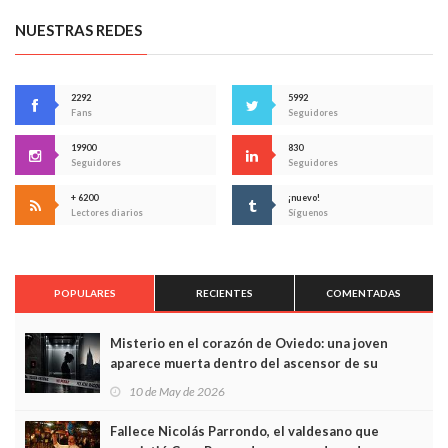
NUESTRAS REDES
2292
5992
Fans
Seguidores
19900
830
Seguidores
Seguidores
+ 6200
¡nuevo!
Lectores diarios
Síguenos
POPULARES
RECIENTES
COMENTADAS
Misterio en el corazón de Oviedo: una joven
aparece muerta dentro del ascensor de su
edificio y las cámaras captan sus últimos minutos
10 de May de 2026
Fallece Nicolás Parrondo, el valdesano que