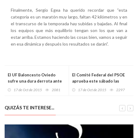
Finalmente, Sergio Egea ha querido recordar que “esta
categoría es un maratón muy largo, faltan 42 kilómetros y en
el transcurso de la temporada hay subidas y bajadas. Al final
los equipos que más equilibrio tengan son los que van a
estar arriba. Estamos haciendo las cosas bien, vamos a seguir
en esa dinámica y después los resultados se darán”.
El UF Baloncesto Oviedo
El Comité Federal del PSOE
sufre una dura derrota ante
aprueba este sábado las
el Cocinas de Logroño
candidaturas tras incluir a
17 de Oct de 2015
2081
17 de Oct de 2015
2297
Irene Lozano
QUIZÁS TE INTERESE...