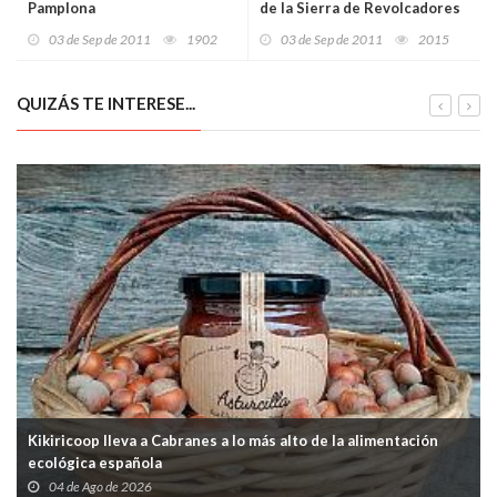
Pamplona
de la Sierra de Revolcadores
03 de Sep de 2011
1902
03 de Sep de 2011
2015
QUIZÁS TE INTERESE...
Kikiricoop lleva a Cabranes a lo más alto de la alimentación
ecológica española
04 de Ago de 2026