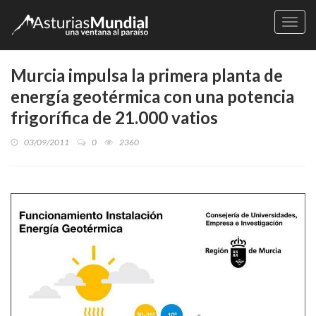
Naveg
Murcia impulsa la primera planta de
energía geotérmica con una potencia
frigorífica de 21.000 vatios
03/09/2011
0
2360