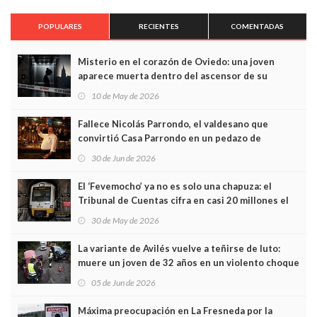
POPULARES
RECIENTES
COMENTADAS
Misterio en el corazón de Oviedo: una joven
aparece muerta dentro del ascensor de su
edificio y las cámaras captan sus últimos minutos
10 de May de 2026
Fallece Nicolás Parrondo, el valdesano que
convirtió Casa Parrondo en un pedazo de
Asturias en Madrid
30 de Jun de 2026
El ‘Fevemocho’ ya no es solo una chapuza: el
Tribunal de Cuentas cifra en casi 20 millones el
sobrecoste de los trenes que no cabían por los
30 de May de 2026
túneles
La variante de Avilés vuelve a teñirse de luto:
muere un joven de 32 años en un violento choque
frontal
05 de Jun de 2026
Máxima preocupación en La Fresneda por la