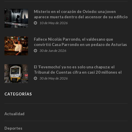
Misterio en el corazón de Oviedo: una joven
aparece muerta dentro del ascensor de su edificio
y las cámaras captan sus últimos minutos
10 de May de 2026
Fallece Nicolás Parrondo, el valdesano que
convirtió Casa Parrondo en un pedazo de Asturias
en Madrid
30 de Jun de 2026
El ‘Fevemocho’ ya no es solo una chapuza: el
Tribunal de Cuentas cifra en casi 20 millones el
sobrecoste de los trenes que no cabían por los
30 de May de 2026
túneles
CATEGORÍAS
Actualidad
Deportes