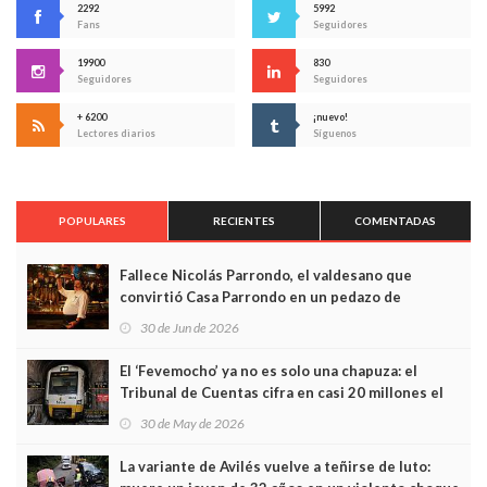
2292
5992
Fans
Seguidores
19900
830
Seguidores
Seguidores
+ 6200
¡nuevo!
Lectores diarios
Síguenos
POPULARES
RECIENTES
COMENTADAS
Fallece Nicolás Parrondo, el valdesano que
convirtió Casa Parrondo en un pedazo de
Asturias en Madrid
30 de Jun de 2026
El ‘Fevemocho’ ya no es solo una chapuza: el
Tribunal de Cuentas cifra en casi 20 millones el
sobrecoste de los trenes que no cabían por los
30 de May de 2026
túneles
La variante de Avilés vuelve a teñirse de luto: