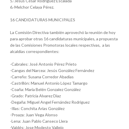
5.-Jesús César Rodríguez Escalada
6.-Melchor Celaya Pérez.
16 CANDIDATURAS MUNICIPALES
La Comisión Directiva también aprovechó la reunión de hoy
para aprobar otras 16 candidaturas municipales, a propuesta
de las Comisiones Promotoras locales respectivas, a las
alcaldías correspondientes:
-Cabrales: José Antonio Pérez Prieto
-Cangas del Narcea: Jesús González Fernández
-Carreño: Susana Corredor Abadías
-Castrillón: Manuel Antonio López Tamargo
-Coaña: Maria Belén Gonzalez González
-Grado: Patricia Alvarez Diaz
-Degaña: Miguel Angel Fernández Rodriguez
-Illas: Conchita Arias González
-Proaza: Juan Vega Alonso
-Lena: Juan Pablo Canseco Llera
-Valdés: Jose Modesto Vallejo