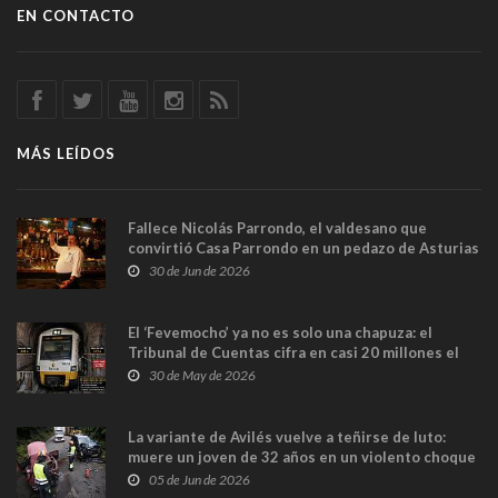
EN CONTACTO
MÁS LEÍDOS
Fallece Nicolás Parrondo, el valdesano que
convirtió Casa Parrondo en un pedazo de Asturias
en Madrid
30 de Jun de 2026
El ‘Fevemocho’ ya no es solo una chapuza: el
Tribunal de Cuentas cifra en casi 20 millones el
sobrecoste de los trenes que no cabían por los
30 de May de 2026
túneles
La variante de Avilés vuelve a teñirse de luto:
muere un joven de 32 años en un violento choque
frontal
05 de Jun de 2026