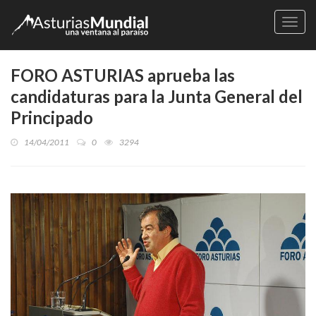
Naveg
FORO ASTURIAS aprueba las
candidaturas para la Junta General del
Principado
14/04/2011
0
3294