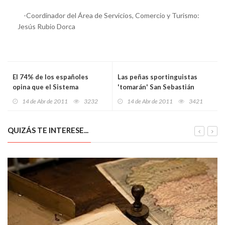
-Coordinador del Área de Servicios, Comercio y Turismo:
Jesús Rubio Dorca
El 74% de los españoles
Las peñas sportinguistas
opina que el Sistema
'tomarán' San Sebastián
Nacional de Salud funciona
14 de Abr de 2011
3232
14 de Abr de 2011
3421
bien o bastante bien
QUIZÁS TE INTERESE...