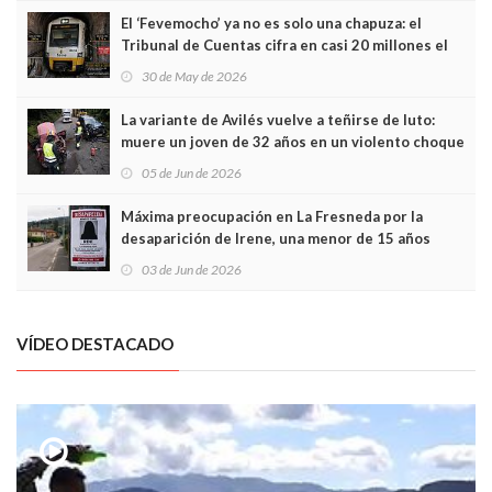
El ‘Fevemocho’ ya no es solo una chapuza: el
Tribunal de Cuentas cifra en casi 20 millones el
sobrecoste de los trenes que no cabían por los
30 de May de 2026
túneles
La variante de Avilés vuelve a teñirse de luto:
muere un joven de 32 años en un violento choque
frontal
05 de Jun de 2026
Máxima preocupación en La Fresneda por la
desaparición de Irene, una menor de 15 años
03 de Jun de 2026
VÍDEO DESTACADO