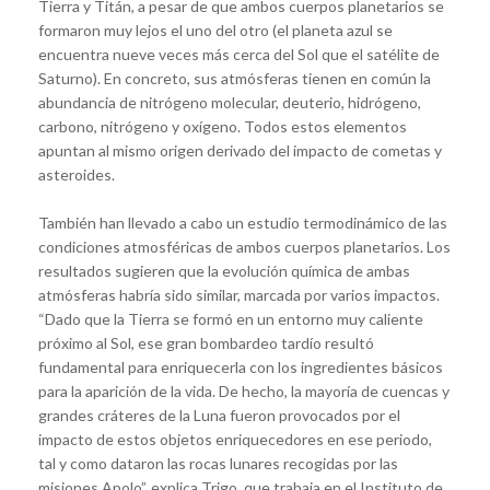
Tierra y Titán, a pesar de que ambos cuerpos planetarios se
formaron muy lejos el uno del otro (el planeta azul se
encuentra nueve veces más cerca del Sol que el satélite de
Saturno). En concreto, sus atmósferas tienen en común la
abundancia de nitrógeno molecular, deuterio, hidrógeno,
carbono, nitrógeno y oxígeno. Todos estos elementos
apuntan al mismo origen derivado del impacto de cometas y
asteroides.
También han llevado a cabo un estudio termodinámico de las
condiciones atmosféricas de ambos cuerpos planetarios. Los
resultados sugieren que la evolución química de ambas
atmósferas habría sido similar, marcada por varios impactos.
“Dado que la Tierra se formó en un entorno muy caliente
próximo al Sol, ese gran bombardeo tardío resultó
fundamental para enriquecerla con los ingredientes básicos
para la aparición de la vida. De hecho, la mayoría de cuencas y
grandes cráteres de la Luna fueron provocados por el
impacto de estos objetos enriquecedores en ese periodo,
tal y como dataron las rocas lunares recogidas por las
misiones Apolo”, explica Trigo, que trabaja en el Instituto de