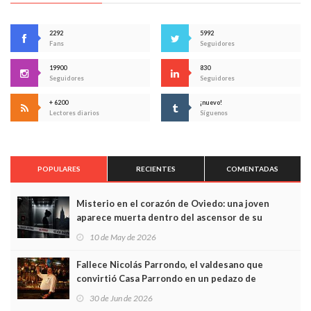
2292
5992
Fans
Seguidores
19900
830
Seguidores
Seguidores
+ 6200
¡nuevo!
Lectores diarios
Síguenos
POPULARES
RECIENTES
COMENTADAS
Misterio en el corazón de Oviedo: una joven
aparece muerta dentro del ascensor de su
edificio y las cámaras captan sus últimos minutos
10 de May de 2026
Fallece Nicolás Parrondo, el valdesano que
convirtió Casa Parrondo en un pedazo de
Asturias en Madrid
30 de Jun de 2026