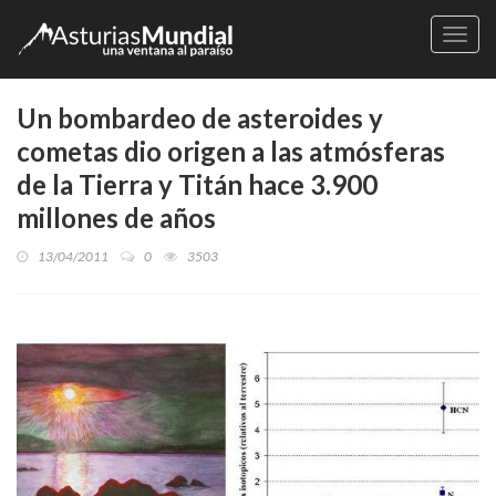
Naveg
Un bombardeo de asteroides y
cometas dio origen a las atmósferas
de la Tierra y Titán hace 3.900
millones de años
13/04/2011
0
3503