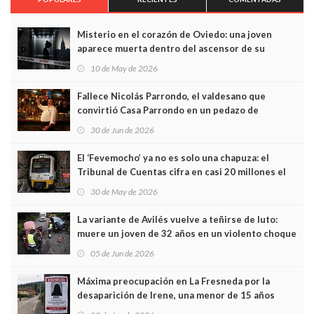
Misterio en el corazón de Oviedo: una joven
aparece muerta dentro del ascensor de su
edificio y las cámaras captan sus últimos minutos
10 de May de 2026
Fallece Nicolás Parrondo, el valdesano que
convirtió Casa Parrondo en un pedazo de
Asturias en Madrid
30 de Jun de 2026
El ‘Fevemocho’ ya no es solo una chapuza: el
Tribunal de Cuentas cifra en casi 20 millones el
sobrecoste de los trenes que no cabían por los
30 de May de 2026
túneles
La variante de Avilés vuelve a teñirse de luto:
muere un joven de 32 años en un violento choque
frontal
05 de Jun de 2026
Máxima preocupación en La Fresneda por la
desaparición de Irene, una menor de 15 años