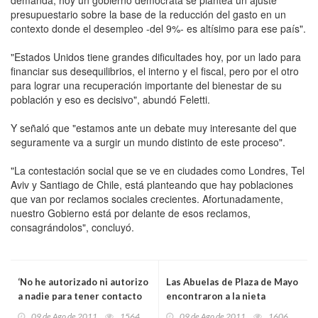
presupuestario sobre la base de la reducción del gasto en un
contexto donde el desempleo -del 9%- es altísimo para ese país".
"Estados Unidos tiene grandes dificultades hoy, por un lado para
financiar sus desequilibrios, el interno y el fiscal, pero por el otro
para lograr una recuperación importante del bienestar de su
población y eso es decisivo", abundó Feletti.
Y señaló que "estamos ante un debate muy interesante del que
seguramente va a surgir un mundo distinto de este proceso".
"La contestación social que se ve en ciudades como Londres, Tel
Aviv y Santiago de Chile, está planteando que hay poblaciones
que van por reclamos sociales crecientes. Afortunadamente,
nuestro Gobierno está por delante de esos reclamos,
consagrándolos", concluyó.
‘No he autorizado ni autorizo
Las Abuelas de Plaza de Mayo
a nadie para tener contacto
encontraron a la nieta
con las Farc o el Eln’:
número 105
09 de Ago de 2011
1564
09 de Ago de 2011
1606