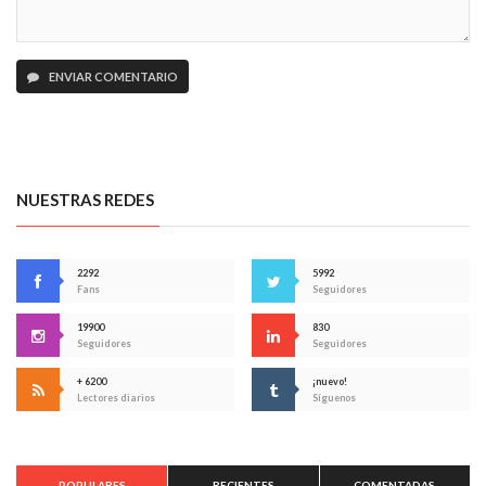
ENVIAR COMENTARIO
NUESTRAS REDES
2292
5992
Fans
Seguidores
19900
830
Seguidores
Seguidores
+ 6200
¡nuevo!
Lectores diarios
Síguenos
POPULARES
RECIENTES
COMENTADAS