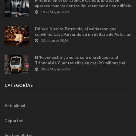
Misterio en el corazón de Oviedo: una joven
aparece muerta dentro del ascensor de su edificio
y las cámaras captan sus últimos minutos
10 de May de 2026
Fallece Nicolás Parrondo, el valdesano que
convirtió Casa Parrondo en un pedazo de Asturias
en Madrid
30 de Jun de 2026
El ‘Fevemocho’ ya no es solo una chapuza: el
Tribunal de Cuentas cifra en casi 20 millones el
sobrecoste de los trenes que no cabían por los
30 de May de 2026
túneles
CATEGORÍAS
Actualidad
Deportes
Sostenibilidad