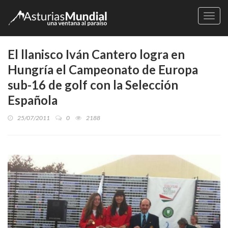
Naveg
El llanisco Iván Cantero logra en
Hungría el Campeonato de Europa
sub-16 de golf con la Selección
Española
25/07/2011
0
2188