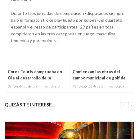
Durante tres jornadas de competición -disputadas siempre
bajo el formato stroke play (juego por golpes)-, el cuarteto
español y el resto de participantes -29 países en total -
compitieron en las tres categorías en juego: masculina,
femenina y por equipos.
Cores Tourís comprueba en
Comienzan las obras del
Oia el desarrollo de la
campo municipal de golf de
principal firma productora de
Llanes
25 de Jul de 2011
2209
25 de Jul de 2011
2495
kiwi de España
QUIZÁS TE INTERESE...