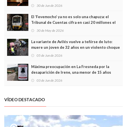
Asturias en Madrid
30 de Jun de 2026
El ‘Fevemocho’ ya no es solo una chapuza: el
Tribunal de Cuentas cifra en casi 20 millones el
sobrecoste de los trenes que no cabían por los
30 de May de 2026
túneles
La variante de Avilés vuelve a teñirse de luto:
muere un joven de 32 años en un violento choque
frontal
05 de Jun de 2026
Máxima preocupación en La Fresneda por la
desaparición de Irene, una menor de 15 años
03 de Jun de 2026
VÍDEO DESTACADO