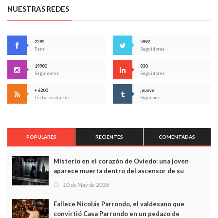
NUESTRAS REDES
2292
5992
Fans
Seguidores
19900
830
Seguidores
Seguidores
+ 6200
¡nuevo!
Lectores diarios
Síguenos
POPULARES
RECIENTES
COMENTADAS
Misterio en el corazón de Oviedo: una joven
aparece muerta dentro del ascensor de su
edificio y las cámaras captan sus últimos minutos
10 de May de 2026
Fallece Nicolás Parrondo, el valdesano que
convirtió Casa Parrondo en un pedazo de