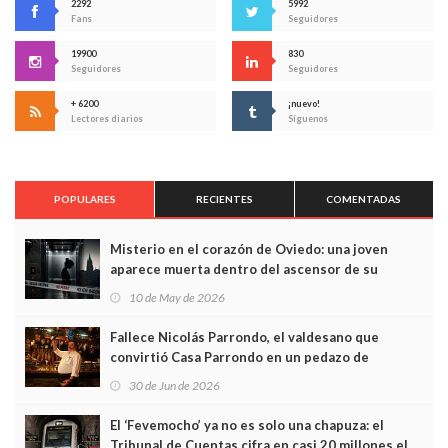
2292
5992
Fans
Seguidores
19900
830
Seguidores
Seguidores
+ 6200
¡nuevo!
Lectores diarios
Síguenos
POPULARES
RECIENTES
COMENTADAS
Misterio en el corazón de Oviedo: una joven
aparece muerta dentro del ascensor de su
edificio y las cámaras captan sus últimos minutos
10 de May de 2026
Fallece Nicolás Parrondo, el valdesano que
convirtió Casa Parrondo en un pedazo de
Asturias en Madrid
30 de Jun de 2026
El ‘Fevemocho’ ya no es solo una chapuza: el
Tribunal de Cuentas cifra en casi 20 millones el