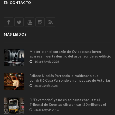
EN CONTACTO
MÁS LEÍDOS
Misterio en el corazón de Oviedo: una joven
aparece muerta dentro del ascensor de su edificio
y las cámaras captan sus últimos minutos
10 de May de 2026
Fallece Nicolás Parrondo, el valdesano que
convirtió Casa Parrondo en un pedazo de Asturias
en Madrid
30 de Jun de 2026
El ‘Fevemocho’ ya no es solo una chapuza: el
Tribunal de Cuentas cifra en casi 20 millones el
sobrecoste de los trenes que no cabían por los
30 de May de 2026
túneles