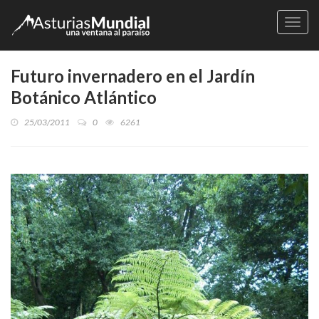
Naveg
Futuro invernadero en el Jardín
Botánico Atlántico
25/03/2011
0
6261