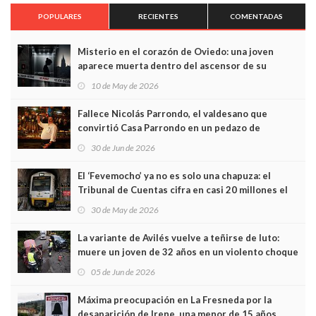
POPULARES
RECIENTES
COMENTADAS
Misterio en el corazón de Oviedo: una joven
aparece muerta dentro del ascensor de su
edificio y las cámaras captan sus últimos minutos
10 de May de 2026
Fallece Nicolás Parrondo, el valdesano que
convirtió Casa Parrondo en un pedazo de
Asturias en Madrid
30 de Jun de 2026
El ‘Fevemocho’ ya no es solo una chapuza: el
Tribunal de Cuentas cifra en casi 20 millones el
sobrecoste de los trenes que no cabían por los
30 de May de 2026
túneles
La variante de Avilés vuelve a teñirse de luto:
muere un joven de 32 años en un violento choque
frontal
05 de Jun de 2026
Máxima preocupación en La Fresneda por la
desaparición de Irene, una menor de 15 años