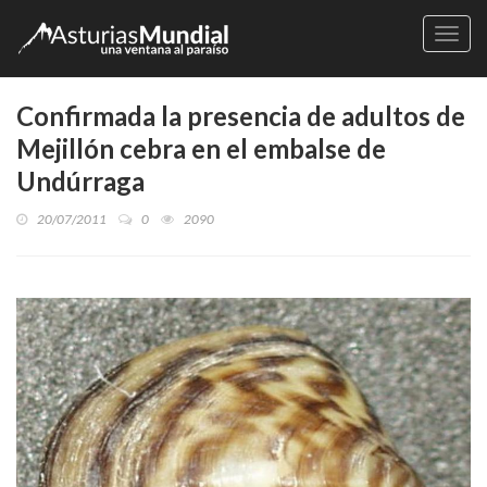
Naveg
Confirmada la presencia de adultos de
Mejillón cebra en el embalse de
Undúrraga
20/07/2011
0
2090