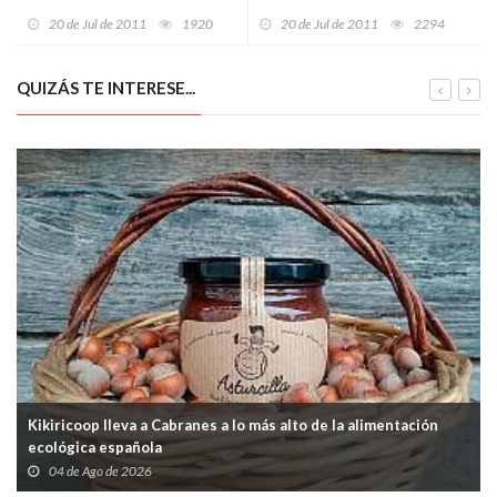
mañana las obras religiosas
2 millones de años en Argelia
20 de Jul de 2011
1920
20 de Jul de 2011
2294
de Vivaldi en la UIMP
QUIZÁS TE INTERESE...
Kikiricoop lleva a Cabranes a lo más alto de la alimentación
ecológica española
04 de Ago de 2026