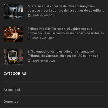
Misterio en el corazón de Oviedo: una joven
aparece muerta dentro del ascensor de su edificio
y las cámaras captan sus últimos minutos
10 de May de 2026
Fallece Nicolás Parrondo, el valdesano que
convirtió Casa Parrondo en un pedazo de Asturias
en Madrid
30 de Jun de 2026
El ‘Fevemocho’ ya no es solo una chapuza: el
Tribunal de Cuentas cifra en casi 20 millones el
sobrecoste de los trenes que no cabían por los
30 de May de 2026
túneles
CATEGORÍAS
Actualidad
Deportes