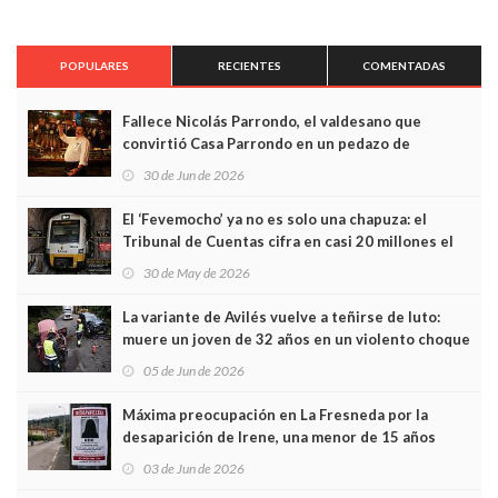
POPULARES
RECIENTES
COMENTADAS
Fallece Nicolás Parrondo, el valdesano que
convirtió Casa Parrondo en un pedazo de
Asturias en Madrid
30 de Jun de 2026
El ‘Fevemocho’ ya no es solo una chapuza: el
Tribunal de Cuentas cifra en casi 20 millones el
sobrecoste de los trenes que no cabían por los
30 de May de 2026
túneles
La variante de Avilés vuelve a teñirse de luto:
muere un joven de 32 años en un violento choque
frontal
05 de Jun de 2026
Máxima preocupación en La Fresneda por la
desaparición de Irene, una menor de 15 años
03 de Jun de 2026