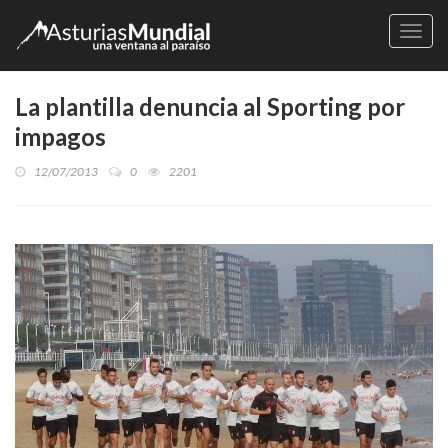
Naveg
La plantilla denuncia al Sporting por
impagos
12/07/2013
0
2201