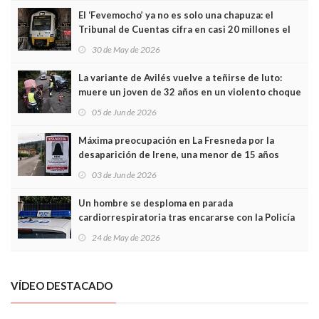
El ‘Fevemocho’ ya no es solo una chapuza: el
Tribunal de Cuentas cifra en casi 20 millones el
sobrecoste de los trenes que no cabían por los
30 de May de 2026
túneles
La variante de Avilés vuelve a teñirse de luto:
muere un joven de 32 años en un violento choque
frontal
05 de Jun de 2026
Máxima preocupación en La Fresneda por la
desaparición de Irene, una menor de 15 años
03 de Jun de 2026
Un hombre se desploma en parada
cardiorrespiratoria tras encararse con la Policía
Local en Luanco
24 de May de 2026
VÍDEO DESTACADO