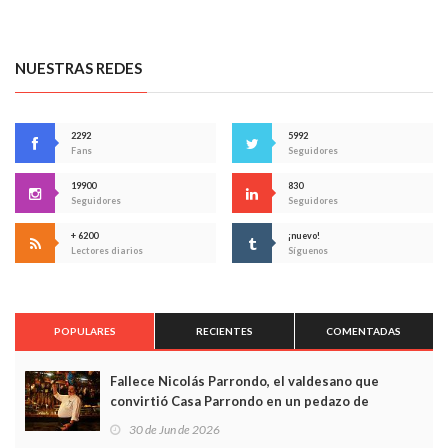
NUESTRAS REDES
2292
5992
Fans
Seguidores
19900
830
Seguidores
Seguidores
+ 6200
¡nuevo!
Lectores diarios
Síguenos
POPULARES
RECIENTES
COMENTADAS
Fallece Nicolás Parrondo, el valdesano que
convirtió Casa Parrondo en un pedazo de
Asturias en Madrid
30 de Jun de 2026