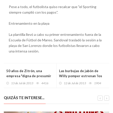
Pese a todo, el futbolista quiso recalcar que "el Sporting
siempre cumplió con los pagos".
Entrenamiento en la playa
La plantilla llevó a cabo su primer entrenamiento fuera de la
Escuela de Fútbol de Mareo. Sandoval trasladó la sesión a la
playa de San Lorenzo donde los futbolistas llevaron a cabo
una intensa sesión.
50 años de Zitrón, una
Las burbujas de jabón de
empresa "digna de presumir
Willy pomper estrenan ‘los
de ella" (Javier Fernández)
sábados del bosque de los
13 de Jul de 2013
4416
12 de Jul de 2013
1904
niños’
QUIZÁS TE INTERESE...