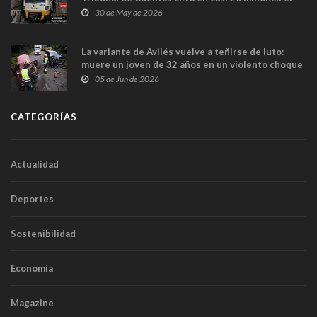
sobrecoste de los trenes que no cabían por los
30 de May de 2026
túneles
La variante de Avilés vuelve a teñirse de luto:
muere un joven de 32 años en un violento choque
frontal
05 de Jun de 2026
CATEGORÍAS
Actualidad
Deportes
Sostenibilidad
Economía
Magazine