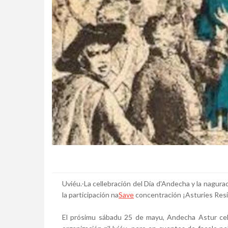
Uviéu.-La cellebración del Día d'Andecha y la naguraci
la participación na
Save
concentración ¡Asturies Res
El prósimu sábadu 25 de mayu, Andecha Astur celle