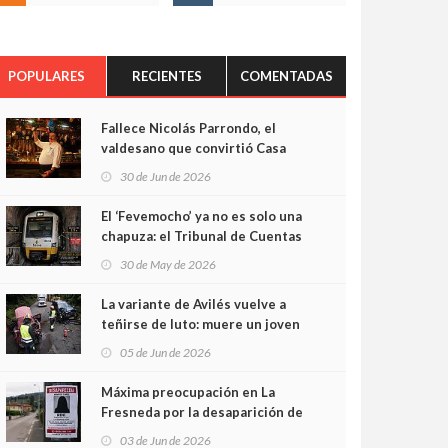
POPULARES
RECIENTES
COMENTADAS
Fallece Nicolás Parrondo, el
valdesano que convirtió Casa
Parrondo en un pedazo de
30 de Jun de 2026
Asturias en Madrid
El ‘Fevemocho’ ya no es solo una
chapuza: el Tribunal de Cuentas
cifra en casi 20 millones el
30 de May de 2026
sobrecoste de los trenes que no
cabían por los túneles
La variante de Avilés vuelve a
teñirse de luto: muere un joven
de 32 años en un violento choque
05 de Jun de 2026
frontal
Máxima preocupación en La
Fresneda por la desaparición de
Irene, una menor de 15 años
03 de Jun de 2026