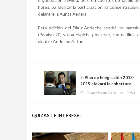
organización n'Uviéu, pero en cuentes de facelo p
hores, pa facilitar la participación na concentració
delantre la Xunta Xeneral.
Esta edición del Día d'Andecha tendrá un marcáu c
(Paraisu 20) y una espicha posterior, too na llini
alantre Andecha Astur.
El Plan de Emigración 2013-
2015 elevará la cobertura
social de los emigrantes
23 de May de 2013
2063
asturianos
QUIZÁS TE INTERESE...