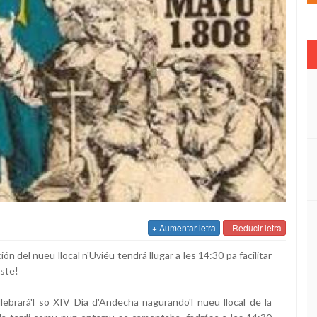
+ Aumentar letra
- Reducir letra
ón del nueu llocal n'Uviéu tendrá llugar a les 14:30 pa facilitar
iste!
brará'l so XIV Día d'Andecha nagurando'l nueu llocal de la