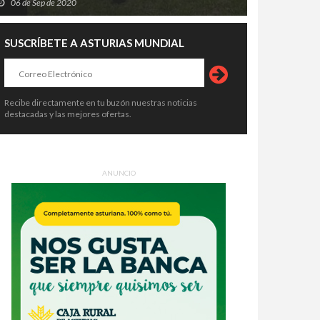
06 de Sep de 2020
SUSCRÍBETE A ASTURIAS MUNDIAL
ultar también puede corromper:
El BOE desnuda el fracaso de
ndo el Gobierno convierte la
Oviedo: estos son los errores que
icia en un privilegio
le costaron la Agencia de Salud
9 de Jul de 2026
29 de Jul de 2026
Recibe directamente en tu buzón nuestras noticias
Pública y 300 empleos
destacadas y las mejores ofertas.
ANUNCIO