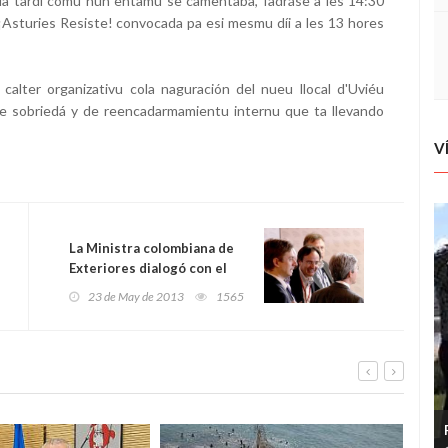
ela tardi comu nun entamu se camentaba, fadráse a les 14:30
n ¡Asturies Resiste! convocada pa esi mesmu díi a les 13 hores
alter organizativu cola naguración del nueu llocal d'Uviéu
a de sobriedá y de reencadarmamientu internu que ta llevando
V
La Ministra colombiana de
Exteriores dialogó con el
Presidente del Gobierno
23 de May de 2013
1565
Español, Mariano Rajoy