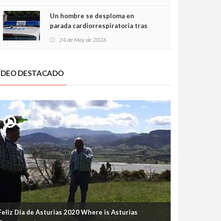
Un hombre se desploma en
parada cardiorrespiratoria tras
encararse con la Policía Local en
24 de May de 2026
Luanco
ÍDEO DESTACADO
Feliz Día de Asturias 2020 Where is Asturias