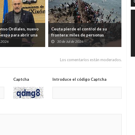
onso Ordiales, nuevo
Ceuta pierde el control de su
Ind
Sespa para abrir una
frontera: miles de personas
cua
a por el diálogo con
desbordan el Tarajal y ponen a
Just
e 2026
30 de Jul de 2026
2
nales
España ante una crisis de Estado
Los comentarios están moderados.
Captcha
Introduce el código Captcha