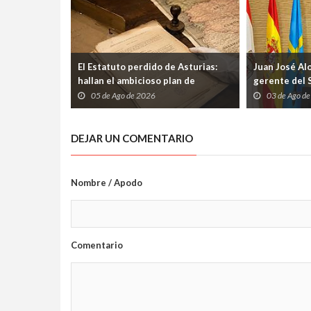
El Estatuto perdido de Asturias:
Juan José Al
hallan el ambicioso plan de
gerente del 
autogobierno que la guerra
etapa marcad
05 de Ago de 2026
03 de Ago d
condenó al olvido
los profesio
DEJAR UN COMENTARIO
Nombre / Apodo
Comentario