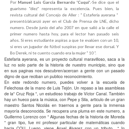
Por
Manuel Luis García Bernardo 'Cuqui'
.-Se dice que el
guarismo "diez" representa la excelencia. Pues bien, la
revista cultural del Concejo de Aller : " Estaferia ayerana "
presentó/alcanzó ayer en el Club de Prensa de LNE, dicho
numero. Desde junio del año 2007 en que salió a la calle el
primer numero hasta hoy, para el lector han pasado seis
años. Si eres estudiante aspiras a que te evalúen con un 10,
si eres un jugador de fútbol suspiras por llevar ese dorsal. Y
Bo Derek, ni te cuento cuando era la mujer " 10 ".
Estefaria ayerana, es un proyecto cultural maravilloso, saca a la
luz no solo parte de la historia de nuestro municipio, sino que
en sus paginas nos descubren/acercan a gente con un pasado
digno de que reciban un publico reconocimiento.
En este redondo numero, puedes volver a la escuela de
Felechosa de la mano de Luis Tejón. Un repaso a las asambleas
de la" Cruz Roja ", un estudioso trabajo de Víctor Canal. También
hay un hueco para la música, con Pepe y Sila, articulo de un gran
maestro Santos Nicolás en traernos a gente para la inmensa
mayoría desconocida. Se recupera una pluma en este numero, a
Guillermo Lorenzo con " Algunas fechas de la historia de Moreda
" gran tipo, fue mi profesor particular de matemáticas cuando
hacia COU. Luego, viene Anxel Alvarez con un tributo " In