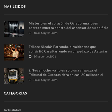
MÁS LEÍDOS
Misterio en el corazón de Oviedo: una joven
aparece muerta dentro del ascensor de su edificio
y las cámaras captan sus últimos minutos
10 de May de 2026
Fallece Nicolás Parrondo, el valdesano que
convirtió Casa Parrondo en un pedazo de Asturias
en Madrid
30 de Jun de 2026
El ‘Fevemocho’ ya no es solo una chapuza: el
Tribunal de Cuentas cifra en casi 20 millones el
sobrecoste de los trenes que no cabían por los
30 de May de 2026
túneles
CATEGORÍAS
Actualidad