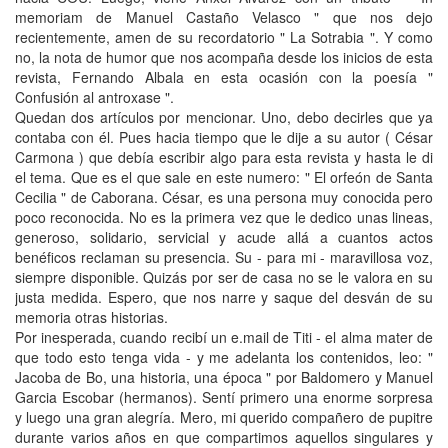
memoriam de Manuel Castaño Velasco " que nos dejo
recientemente, amen de su recordatorio " La Sotrabia ". Y como
no, la nota de humor que nos acompaña desde los inicios de esta
revista, Fernando Albala en esta ocasión con la poesía "
Confusión al antroxase ".
Quedan dos artículos por mencionar. Uno, debo decirles que ya
contaba con él. Pues hacia tiempo que le dije a su autor ( César
Carmona ) que debía escribir algo para esta revista y hasta le di
el tema. Que es el que sale en este numero: " El orfeón de Santa
Cecilia " de Caborana. César, es una persona muy conocida pero
poco reconocida. No es la primera vez que le dedico unas lineas,
generoso, solidario, servicial y acude allá a cuantos actos
benéficos reclaman su presencia. Su - para mi - maravillosa voz,
siempre disponible. Quizás por ser de casa no se le valora en su
justa medida. Espero, que nos narre y saque del desván de su
memoria otras historias.
Por inesperada, cuando recibí un e.mail de Titi - el alma mater de
que todo esto tenga vida - y me adelanta los contenidos, leo: "
Jacoba de Bo, una historia, una época " por Baldomero y Manuel
Garcia Escobar (hermanos). Sentí primero una enorme sorpresa
y luego una gran alegría. Mero, mi querido compañero de pupitre
durante varios años en que compartimos aquellos singulares y