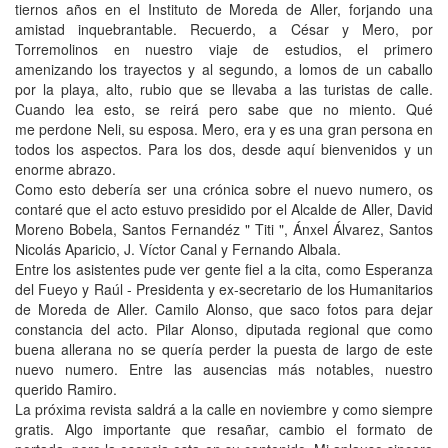
tiernos años en el Instituto de Moreda de Aller, forjando una
amistad inquebrantable. Recuerdo, a César y Mero, por
Torremolinos en nuestro viaje de estudios, el primero
amenizando los trayectos y al segundo, a lomos de un caballo
por la playa, alto, rubio que se llevaba a las turistas de calle.
Cuando lea esto, se reirá pero sabe que no miento. Qué
me perdone Neli, su esposa. Mero, era y es una gran persona en
todos los aspectos. Para los dos, desde aquí bienvenidos y un
enorme abrazo.
Como esto debería ser una crónica sobre el nuevo numero, os
contaré que el acto estuvo presidido por el Alcalde de Aller, David
Moreno Bobela, Santos Fernandéz " Titi ", Ánxel Álvarez, Santos
Nicolás Aparicio, J. Víctor Canal y Fernando Albala.
Entre los asistentes pude ver gente fiel a la cita, como Esperanza
del Fueyo y Raúl - Presidenta y ex-secretario de los Humanitarios
de Moreda de Aller. Camilo Alonso, que saco fotos para dejar
constancia del acto. Pilar Alonso, diputada regional que como
buena allerana no se quería perder la puesta de largo de este
nuevo numero. Entre las ausencias más notables, nuestro
querido Ramiro.
La próxima revista saldrá a la calle en noviembre y como siempre
gratis. Algo importante que resañar, cambio el formato de