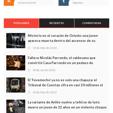
Lectores diarios
Síguenos
POPULARES
RECIENTES
COMENTADAS
Misterio en el corazón de Oviedo: una joven
aparece muerta dentro del ascensor de su
edificio y las cámaras captan sus últimos minutos
10 de May de 2026
Fallece Nicolás Parrondo, el valdesano que
convirtió Casa Parrondo en un pedazo de
Asturias en Madrid
30 de Jun de 2026
El ‘Fevemocho’ ya no es solo una chapuza: el
Tribunal de Cuentas cifra en casi 20 millones el
sobrecoste de los trenes que no cabían por los
30 de May de 2026
túneles
La variante de Avilés vuelve a teñirse de luto:
muere un joven de 32 años en un violento choque
frontal