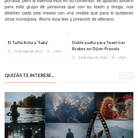
portada, pero la esencia esta en su contenido. Mi aplauso sincero
para este grupo de personas que con su tesón y brega, nos
deleitan cada seis meses con una revista que para si quisieran
otros municipios. Ahora toca leer y presumir de allerano.
El Tuilla ficha a 'Saka'
Doble podio para Team Icer
Brakes en Dijon-Prenois
14 de May de 2013
1495
14 de May de 2013
1560
QUIZÁS TE INTERESE...