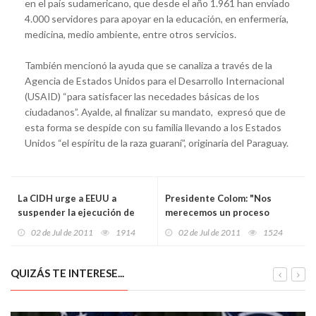
en el país sudamericano, que desde el año 1.961 han enviado
4.000 servidores para apoyar en la educación, en enfermería,
medicina, medio ambiente, entre otros servicios.
También mencionó la ayuda que se canaliza a través de la
Agencia de Estados Unidos para el Desarrollo Internacional
(USAID) “para satisfacer las necedades básicas de los
ciudadanos”. Ayalde, al finalizar su mandato, expresó que de
esta forma se despide con su familia llevando a los Estados
Unidos “el espíritu de la raza guaraní”, originaria del Paraguay.
La CIDH urge a EEUU a
Presidente Colom: "Nos
suspender la ejecución de
merecemos un proceso
Humberto Leal García
electoral limpio y seguro"
02 de Jul de 2011
1914
02 de Jul de 2011
1524
QUIZÁS TE INTERESE...