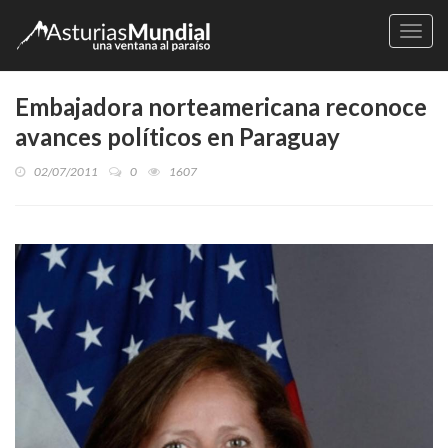
Naveg
Embajadora norteamericana reconoce
avances políticos en Paraguay
02/07/2011
0
1607