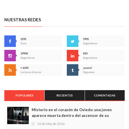
NUESTRAS REDES
2292
5992
Fans
Seguidores
19900
830
Seguidores
Seguidores
+ 6200
¡nuevo!
Lectores diarios
Síguenos
POPULARES
RECIENTES
COMENTADAS
Misterio en el corazón de Oviedo: una joven
aparece muerta dentro del ascensor de su
edificio y las cámaras captan sus últimos minutos
10 de May de 2026