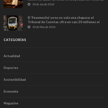
en Madrid
30 de Jun de 2026
El ‘Fevemocho’ ya no es solo una chapuza: el
Tribunal de Cuentas cifra en casi 20 millones el
sobrecoste de los trenes que no cabían por los
30 de May de 2026
túneles
CATEGORÍAS
Actualidad
Deportes
Sostenibilidad
Economía
Magazine