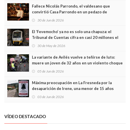
Fallece Nicolás Parrondo, el valdesano que
convirtió Casa Parrondo en un pedazo de
Asturias en Madrid
30 de Jun de 2026
El ‘Fevemocho’ ya no es solo una chapuza: el
Tribunal de Cuentas cifra en casi 20 millones el
sobrecoste de los trenes que no cabían por los
30 de May de 2026
túneles
La variante de Avilés vuelve a teñirse de luto:
muere un joven de 32 años en un violento choque
frontal
05 de Jun de 2026
Máxima preocupación en La Fresneda por la
desaparición de Irene, una menor de 15 años
03 de Jun de 2026
VÍDEO DESTACADO