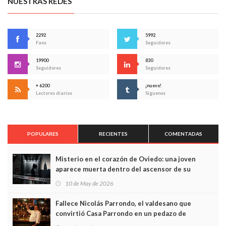
NUESTRAS REDES
2292
5992
Fans
Seguidores
19900
830
Seguidores
Seguidores
+ 6200
¡nuevo!
Lectores diarios
Síguenos
POPULARES
RECIENTES
COMENTADAS
Misterio en el corazón de Oviedo: una joven
aparece muerta dentro del ascensor de su
edificio y las cámaras captan sus últimos minutos
10 de May de 2026
Fallece Nicolás Parrondo, el valdesano que
convirtió Casa Parrondo en un pedazo de
Asturias en Madrid