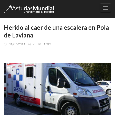
Naveg
Herido al caer de una escalera en Pola
de Laviana
01/07/2011
0
1788