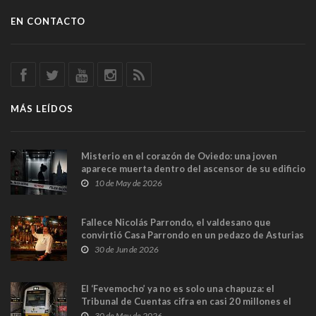
EN CONTACTO
MÁS LEÍDOS
Misterio en el corazón de Oviedo: una joven
aparece muerta dentro del ascensor de su edificio
y las cámaras captan sus últimos minutos
10 de May de 2026
Fallece Nicolás Parrondo, el valdesano que
convirtió Casa Parrondo en un pedazo de Asturias
en Madrid
30 de Jun de 2026
El ‘Fevemocho’ ya no es solo una chapuza: el
Tribunal de Cuentas cifra en casi 20 millones el
sobrecoste de los trenes que no cabían por los
30 de May de 2026