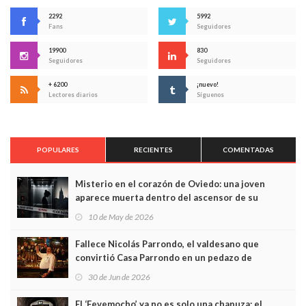
2292
5992
Fans
Seguidores
19900
830
Seguidores
Seguidores
+ 6200
¡nuevo!
Lectores diarios
Síguenos
POPULARES
RECIENTES
COMENTADAS
Misterio en el corazón de Oviedo: una joven
aparece muerta dentro del ascensor de su
edificio y las cámaras captan sus últimos minutos
10 de May de 2026
Fallece Nicolás Parrondo, el valdesano que
convirtió Casa Parrondo en un pedazo de
Asturias en Madrid
30 de Jun de 2026
El ‘Fevemocho’ ya no es solo una chapuza: el