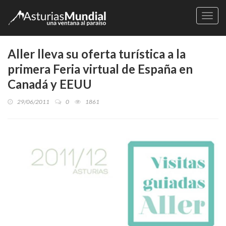
Naveg
Aller lleva su oferta turística a la
primera Feria virtual de España en
Canadá y EEUU
29/06/2011
0
1861