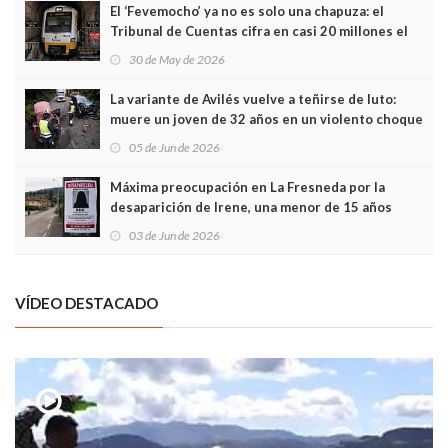
El ‘Fevemocho’ ya no es solo una chapuza: el
Tribunal de Cuentas cifra en casi 20 millones el
sobrecoste de los trenes que no cabían por los
30 de May de 2026
túneles
La variante de Avilés vuelve a teñirse de luto:
muere un joven de 32 años en un violento choque
frontal
05 de Jun de 2026
Máxima preocupación en La Fresneda por la
desaparición de Irene, una menor de 15 años
03 de Jun de 2026
VÍDEO DESTACADO