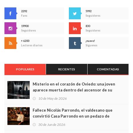
2292
5992
Fans
Seguidores
19900
830
Seguidores
Seguidores
+ 6200
¡nuevo!
Lectores diarios
Síguenos
POPULARES
RECIENTES
COMENTADAS
Misterio en el corazón de Oviedo: una joven
aparece muerta dentro del ascensor de su
edificio y las cámaras captan sus últimos minutos
10 de May de 2026
Fallece Nicolás Parrondo, el valdesano que
convirtió Casa Parrondo en un pedazo de
Asturias en Madrid
30 de Jun de 2026