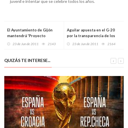
juvenil e intentar que se celebre todos los años.
El Ayuntamiento de Gijón
Aguilar apuesta en el G-20
mantendrá 'Proyecto
por la transparencia de los
Hombre' en el macrocentro
mercados y la seguridad
23 de Jun de 2011
2143
23 de Jun de 2011
2164
del Natahoyo
alimentaria
QUIZÁS TE INTERESE...