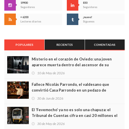
19900
830
Seguidores
Seguidores
+ 6200
¡nuevo!
Lectores diarios
Síguenos
POPULARES
RECIENTES
COMENTADAS
Misterio en el corazón de Oviedo: una joven
aparece muerta dentro del ascensor de su
edificio y las cámaras captan sus últimos minutos
10 de May de 2026
Fallece Nicolás Parrondo, el valdesano que
convirtió Casa Parrondo en un pedazo de
Asturias en Madrid
30 de Jun de 2026
El ‘Fevemocho’ ya no es solo una chapuza: el
Tribunal de Cuentas cifra en casi 20 millones el
sobrecoste de los trenes que no cabían por los
30 de May de 2026
túneles