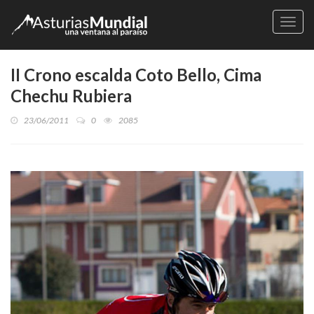
Naveg
II Crono escalda Coto Bello, Cima
Chechu Rubiera
23/06/2011
0
2085