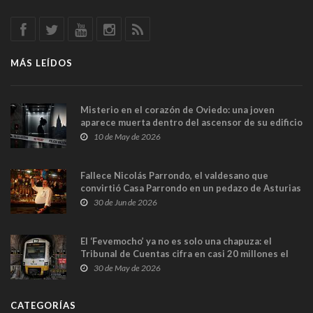
MÁS LEÍDOS
Misterio en el corazón de Oviedo: una joven
aparece muerta dentro del ascensor de su edificio
y las cámaras captan sus últimos minutos
10 de May de 2026
Fallece Nicolás Parrondo, el valdesano que
convirtió Casa Parrondo en un pedazo de Asturias
en Madrid
30 de Jun de 2026
El ‘Fevemocho’ ya no es solo una chapuza: el
Tribunal de Cuentas cifra en casi 20 millones el
sobrecoste de los trenes que no cabían por los
30 de May de 2026
túneles
CATEGORÍAS