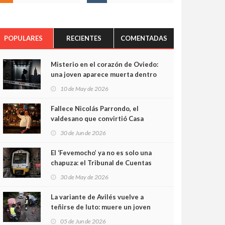
POPULARES
RECIENTES
COMENTADAS
Misterio en el corazón de Oviedo:
una joven aparece muerta dentro
del ascensor de su edificio y las
10 de May de 2026
cámaras captan sus últimos
minutos
Fallece Nicolás Parrondo, el
valdesano que convirtió Casa
Parrondo en un pedazo de
30 de Jun de 2026
Asturias en Madrid
El ‘Fevemocho’ ya no es solo una
chapuza: el Tribunal de Cuentas
cifra en casi 20 millones el
30 de May de 2026
sobrecoste de los trenes que no
cabían por los túneles
La variante de Avilés vuelve a
teñirse de luto: muere un joven
de 32 años en un violento choque
05 de Jun de 2026