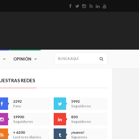
OPINIÓN
UESTRAS REDES
2292
5992
Fans
Seguidores
19900
830
Seguidores
Seguidores
+ 6200
¡nuevo!
Lectores diarios
Síguenos