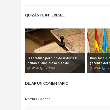
QUIZÁS TE INTERESE...
El Estatuto perdido de Asturias:
Juan José Al
hallan el ambicioso plan de
gerente del 
autogobierno que la guerra
etapa marcad
05 de Ago de 2026
03 de Ago d
condenó al olvido
los profesio
DEJAR UN COMENTARIO
Nombre / Apodo