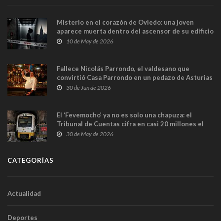
Misterio en el corazón de Oviedo: una joven
aparece muerta dentro del ascensor de su edificio
y las cámaras captan sus últimos minutos
10 de May de 2026
Fallece Nicolás Parrondo, el valdesano que
convirtió Casa Parrondo en un pedazo de Asturias
en Madrid
30 de Jun de 2026
El ‘Fevemocho’ ya no es solo una chapuza: el
Tribunal de Cuentas cifra en casi 20 millones el
sobrecoste de los trenes que no cabían por los
30 de May de 2026
túneles
CATEGORÍAS
Actualidad
Deportes