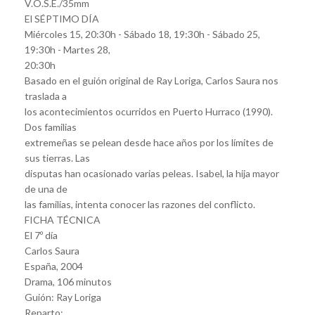
V.O.S.E./35mm
El SÉPTIMO DÍA
Miércoles 15, 20:30h - Sábado 18, 19:30h - Sábado 25,
19:30h - Martes 28,
20:30h
Basado en el guión original de Ray Loriga, Carlos Saura nos
traslada a
los acontecimientos ocurridos en Puerto Hurraco (1990).
Dos familias
extremeñas se pelean desde hace años por los límites de
sus tierras. Las
disputas han ocasionado varias peleas. Isabel, la hija mayor
de una de
las familias, intenta conocer las razones del conflicto.
FICHA TÉCNICA
El 7º día
Carlos Saura
España, 2004
Drama, 106 minutos
Guión: Ray Loriga
Reparto: