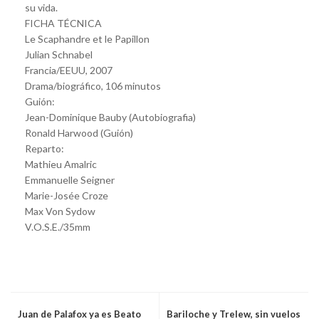
su vida.
FICHA TÉCNICA
Le Scaphandre et le Papillon
Julian Schnabel
Francia/EEUU, 2007
Drama/biográfico, 106 minutos
Guión:
Jean-Dominique Bauby (Autobiografia)
Ronald Harwood (Guión)
Reparto:
Mathieu Amalric
Emmanuelle Seigner
Marie-Josée Croze
Max Von Sydow
V.O.S.E./35mm
Juan de Palafox ya es Beato
Bariloche y Trelew, sin vuelos