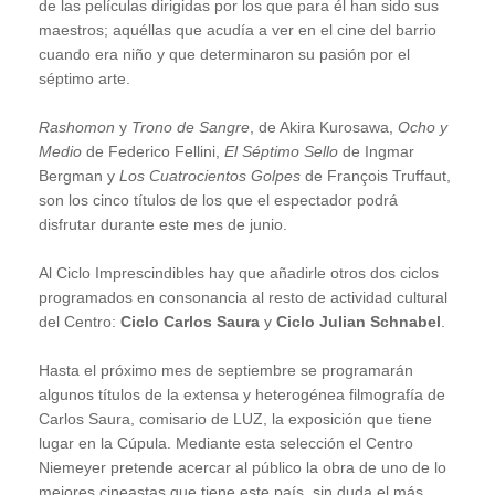
de las películas dirigidas por los que para él han sido sus
maestros; aquéllas que acudía a ver en el cine del barrio
cuando era niño y que determinaron su pasión por el
séptimo arte.
Rashomon
y
Trono de Sangre
, de Akira Kurosawa,
Ocho y
Medio
de Federico Fellini,
El Séptimo Sello
de Ingmar
Bergman y
Los Cuatrocientos Golpes
de François Truffaut,
son los cinco títulos de los que el espectador podrá
disfrutar durante este mes de junio.
Al Ciclo Imprescindibles hay que añadirle otros dos ciclos
programados en consonancia al resto de actividad cultural
del Centro:
Ciclo Carlos Saura
y
Ciclo Julian Schnabel
.
Hasta el próximo mes de septiembre se programarán
algunos títulos de la extensa y heterogénea filmografía de
Carlos Saura, comisario de LUZ, la exposición que tiene
lugar en la Cúpula. Mediante esta selección el Centro
Niemeyer pretende acercar al público la obra de uno de lo
mejores cineastas que tiene este país, sin duda el más