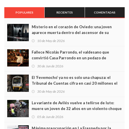
POPULARES
RECIENTES
COMENTADAS
Misterio en el corazón de Oviedo: una joven
aparece muerta dentro del ascensor de su
edificio y las cámaras captan sus últimos minutos
10 de May de 2026
Fallece Nicolás Parrondo, el valdesano que
convirtió Casa Parrondo en un pedazo de
Asturias en Madrid
30 de Jun de 2026
El ‘Fevemocho’ ya no es solo una chapuza: el
Tribunal de Cuentas cifra en casi 20 millones el
sobrecoste de los trenes que no cabían por los
30 de May de 2026
túneles
La variante de Avilés vuelve a teñirse de luto:
muere un joven de 32 años en un violento choque
frontal
05 de Jun de 2026
Máxima preocupación en La Fresneda por la