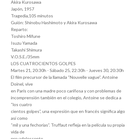
Akira Kurosawa
Japón, 1957
Tragedia,105 minutos
Guión: Shinobu Hashimoto y Akira Kurosawa
Reparto:
Toshiro Mifune
Isuzu Yamada
Takashi Shimura
V.O.S.E./35mm
LOS CUATROCIENTOS GOLPES
Martes 21, 20:30h - Sábado 25, 22:30h - Jueves 30, 20:30h
El film precursor de la llamada “Nouvelle vague”. Antoine
Doinel, vive
en Paris con una madre poco cariñosa y con problemas de
incomprensión también en el colegio, Antoine se dedica a
“los cuatro
cientos golpes”, una expresión que en francés significa algo
así como
“mil y una fechorías”. Truffaut refleja en la película su propia
vida de
pre-adolescente.