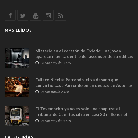
MÁS LEÍDOS
Misterio en el corazón de Oviedo: una joven
aparece muerta dentro del ascensor de su edificio
y las cámaras captan sus últimos minutos
10 de May de 2026
Fallece Nicolás Parrondo, el valdesano que
convirtió Casa Parrondo en un pedazo de Asturias
en Madrid
30 de Jun de 2026
El ‘Fevemocho’ ya no es solo una chapuza: el
Tribunal de Cuentas cifra en casi 20 millones el
sobrecoste de los trenes que no cabían por los
30 de May de 2026
túneles
CATEGORÍAS