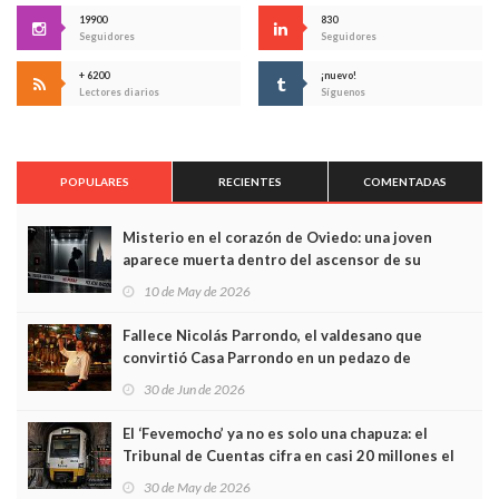
19900
830
Seguidores
Seguidores
+ 6200
¡nuevo!
Lectores diarios
Síguenos
POPULARES
RECIENTES
COMENTADAS
Misterio en el corazón de Oviedo: una joven
aparece muerta dentro del ascensor de su
edificio y las cámaras captan sus últimos minutos
10 de May de 2026
Fallece Nicolás Parrondo, el valdesano que
convirtió Casa Parrondo en un pedazo de
Asturias en Madrid
30 de Jun de 2026
El ‘Fevemocho’ ya no es solo una chapuza: el
Tribunal de Cuentas cifra en casi 20 millones el
sobrecoste de los trenes que no cabían por los
30 de May de 2026