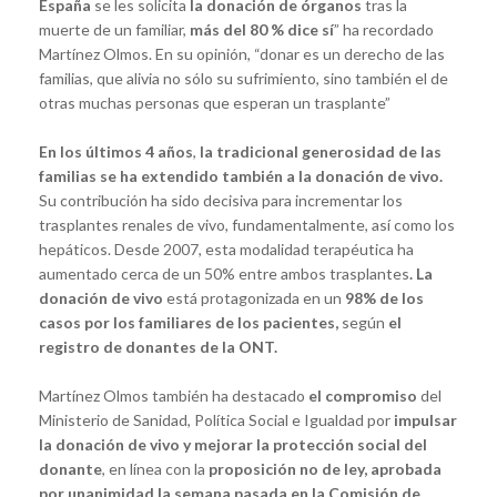
España
se les solicita
la donación de órganos
tras la
muerte de un familiar,
más del 80 % dice sí
” ha recordado
Martínez Olmos. En su opinión, “donar es un derecho de las
familias, que alivia no sólo su sufrimiento, sino también el de
otras muchas personas que esperan un trasplante”
En los últimos 4 años
,
la tradicional generosidad de las
familias se ha extendido también a la donación de vivo.
Su contribución
ha sido decisiva para incrementar los
trasplantes renales de vivo, fundamentalmente, así como los
hepáticos. Desde 2007, esta modalidad terapéutica
ha
aumentado cerca de un 50% entre ambos trasplantes
.
La
donación de vivo
está protagonizada en un
98% de los
casos por los familiares de los pacientes,
según
el
registro de donantes de la ONT.
Martínez Olmos también ha destacado
el compromiso
del
Ministerio de Sanidad, Política Social e Igualdad por
impulsar
la donación de vivo y mejorar la protección social del
donante
, en línea con la
proposición no de ley, aprobada
por unanimidad la semana pasada en la Comisión de