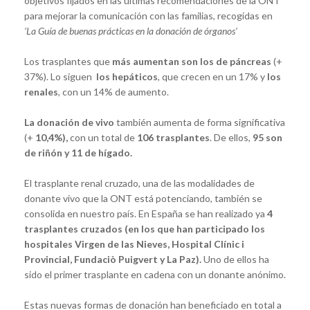
objetivos fijados en las últimas recomendaciones de la ONT
para mejorar la comunicación con las familias, recogidas en
‘La Guía de buenas prácticas en la donación de órganos’
Los trasplantes que
más aumentan son los de páncreas
(+
37%). Lo siguen
los hepáticos
, que crecen en un 17% y
los
renales
, con un 14% de aumento.
La donación de vivo
también aumenta de forma significativa
(+
10,4%),
con un total de
106 trasplantes
. De ellos,
95 son
de riñón y 11 de hígado.
El trasplante renal cruzado, una de las modalidades de
donante vivo que la ONT está potenciando, también se
consolida en nuestro país. En España se han realizado ya
4
trasplantes cruzados (en los que han participado los
hospitales Virgen de las Nieves, Hospital Clínic i
Provincial, Fundaciò Puigvert y La Paz).
Uno de ellos ha
sido el primer trasplante en cadena con un donante anónimo.
Estas nuevas formas de donación han beneficiado en total a