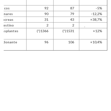
díacos
92
87
-5%
monares
90
79
-12,2%
páncreas
31
43
+38,7%
intestino
2
2
Trasplantes
(*)1366
(*)1531
+12%
tx donante
96
106
+10,4%