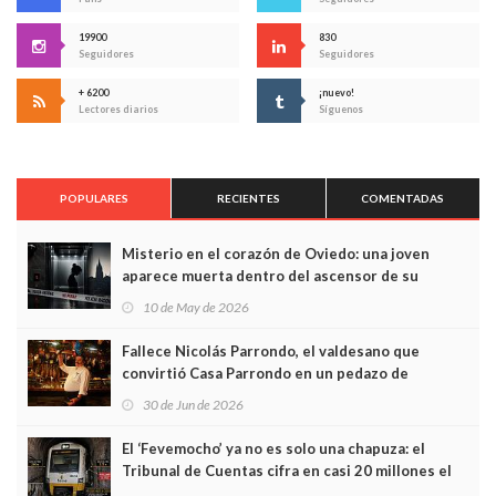
19900
830
Seguidores
Seguidores
+ 6200
¡nuevo!
Lectores diarios
Síguenos
POPULARES
RECIENTES
COMENTADAS
Misterio en el corazón de Oviedo: una joven
aparece muerta dentro del ascensor de su
edificio y las cámaras captan sus últimos minutos
10 de May de 2026
Fallece Nicolás Parrondo, el valdesano que
convirtió Casa Parrondo en un pedazo de
Asturias en Madrid
30 de Jun de 2026
El ‘Fevemocho’ ya no es solo una chapuza: el
Tribunal de Cuentas cifra en casi 20 millones el
sobrecoste de los trenes que no cabían por los