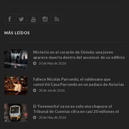
MÁS LEÍDOS
Misterio en el corazón de Oviedo: una joven
aparece muerta dentro del ascensor de su edificio
y las cámaras captan sus últimos minutos
10 de May de 2026
Fallece Nicolás Parrondo, el valdesano que
convirtió Casa Parrondo en un pedazo de Asturias
en Madrid
30 de Jun de 2026
El ‘Fevemocho’ ya no es solo una chapuza: el
Tribunal de Cuentas cifra en casi 20 millones el
sobrecoste de los trenes que no cabían por los
30 de May de 2026
túneles