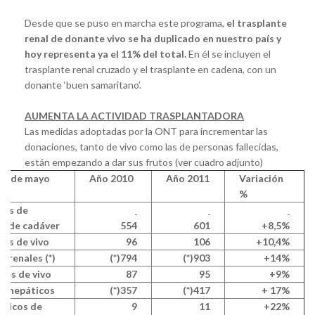
Desde que se puso en marcha este programa,
el trasplante
renal de donante vivo se ha duplicado en nuestro país y
hoy representa ya el 11% del total.
En él se incluyen el
trasplante renal cruzado y el trasplante en cadena, con un
donante ‘buen samaritano’.
AUMENTA LA ACTIVIDAD TRASPLANTADORA
Las medidas adoptadas por la ONT para incrementar las
donaciones, tanto de vivo como las de personas fallecidas,
están empezando a dar sus frutos (ver cuadro adjunto)
15 de mayo
Año 2010
Año 2011
Variación
%
tes de
s de cadáver
554
601
+8,5%
es de vivo
96
106
+10,4%
x renales (*)
(*)794
(*)903
+14%
ales de vivo
87
95
+9%
tx hepáticos
(*)357
(*)417
+ 17%
áticos de
9
11
+22%