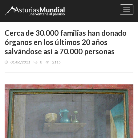
Naveg
Cerca de 30.000 familias han donado
órganos en los últimos 20 años
salvándose así a 70.000 personas
01/06/2011
0
2115