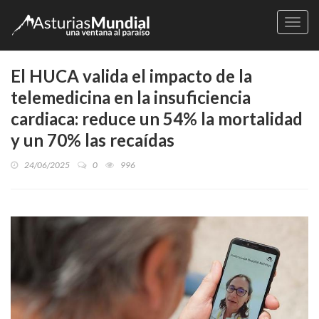
Naveg
El HUCA valida el impacto de la
telemedicina en la insuficiencia
cardiaca: reduce un 54% la mortalidad
y un 70% las recaídas
24/06/2025
0
996