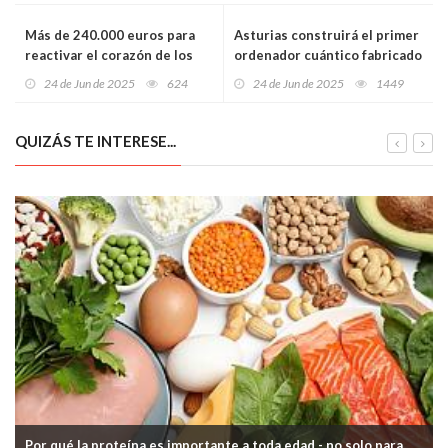
Más de 240.000 euros para
Asturias construirá el primer
reactivar el corazón de los
ordenador cuántico fabricado
Picos de Europa sin poner en
en España en El Entrego
24 de Jun de 2025
624
24 de Jun de 2025
1449
riesgo su naturaleza
gracias a una inversión de 17
millones
QUIZÁS TE INTERESE...
Por qué la proteína es importante a toda edad - no solo para