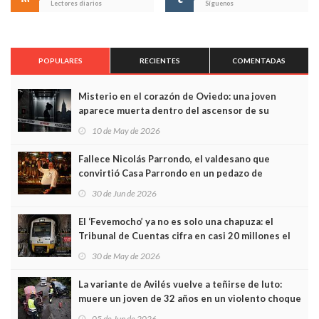
Lectores diarios
Síguenos
POPULARES
RECIENTES
COMENTADAS
Misterio en el corazón de Oviedo: una joven
aparece muerta dentro del ascensor de su
edificio y las cámaras captan sus últimos minutos
10 de May de 2026
Fallece Nicolás Parrondo, el valdesano que
convirtió Casa Parrondo en un pedazo de
Asturias en Madrid
30 de Jun de 2026
El ‘Fevemocho’ ya no es solo una chapuza: el
Tribunal de Cuentas cifra en casi 20 millones el
sobrecoste de los trenes que no cabían por los
30 de May de 2026
túneles
La variante de Avilés vuelve a teñirse de luto:
muere un joven de 32 años en un violento choque
frontal
05 de Jun de 2026