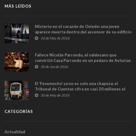
MÁS LEÍDOS
Misterio en el corazón de Oviedo: una joven
aparece muerta dentro del ascensor de su edificio
y las cámaras captan sus últimos minutos
10 de May de 2026
Fallece Nicolás Parrondo, el valdesano que
convirtió Casa Parrondo en un pedazo de Asturias
en Madrid
30 de Jun de 2026
El ‘Fevemocho’ ya no es solo una chapuza: el
Tribunal de Cuentas cifra en casi 20 millones el
sobrecoste de los trenes que no cabían por los
30 de May de 2026
túneles
CATEGORÍAS
Actualidad