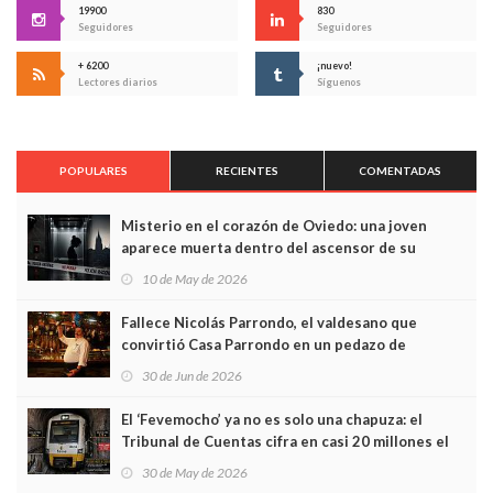
19900
830
Seguidores
Seguidores
+ 6200
¡nuevo!
Lectores diarios
Síguenos
POPULARES
RECIENTES
COMENTADAS
Misterio en el corazón de Oviedo: una joven
aparece muerta dentro del ascensor de su
edificio y las cámaras captan sus últimos minutos
10 de May de 2026
Fallece Nicolás Parrondo, el valdesano que
convirtió Casa Parrondo en un pedazo de
Asturias en Madrid
30 de Jun de 2026
El ‘Fevemocho’ ya no es solo una chapuza: el
Tribunal de Cuentas cifra en casi 20 millones el
sobrecoste de los trenes que no cabían por los
30 de May de 2026
túneles