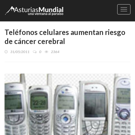
Naveg
Teléfonos celulares aumentan riesgo
de cáncer cerebral
31/05/2011
0
2364