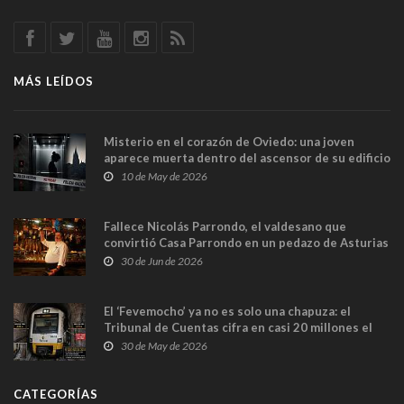
MÁS LEÍDOS
Misterio en el corazón de Oviedo: una joven
aparece muerta dentro del ascensor de su edificio
y las cámaras captan sus últimos minutos
10 de May de 2026
Fallece Nicolás Parrondo, el valdesano que
convirtió Casa Parrondo en un pedazo de Asturias
en Madrid
30 de Jun de 2026
El ‘Fevemocho’ ya no es solo una chapuza: el
Tribunal de Cuentas cifra en casi 20 millones el
sobrecoste de los trenes que no cabían por los
30 de May de 2026
túneles
CATEGORÍAS