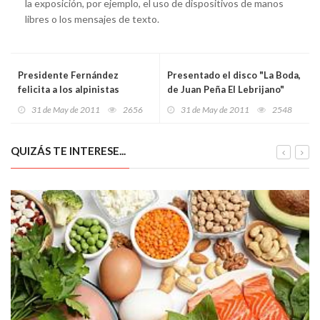
la exposición, por ejemplo, el uso de dispositivos de manos
libres o los mensajes de texto.
Presidente Fernández
Presentado el disco "La Boda,
felicita a los alpinistas
de Juan Peña El Lebrijano"
dominicanos que escalaron el
31 de May de 2011
2656
31 de May de 2011
2548
Monte Everest
QUIZÁS TE INTERESE...