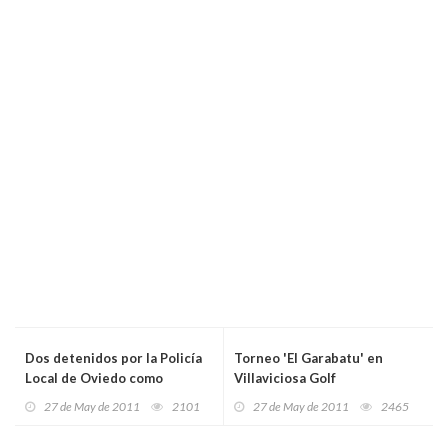
Dos detenidos por la Policía
Torneo 'El Garabatu' en
Local de Oviedo como
Villaviciosa Golf
presuntos autores del
27 de May de 2011
2101
27 de May de 2011
2465
secuestro de una mujer