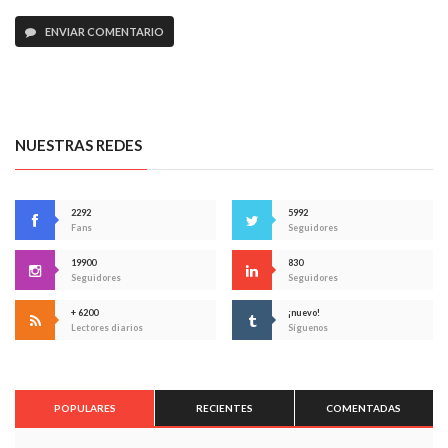
ENVIAR COMENTARIO
NUESTRAS REDES
2292
5992
Fans
Seguidores
19900
830
Seguidores
Seguidores
+ 6200
¡nuevo!
Lectores diarios
Síguenos
POPULARES
RECIENTES
COMENTADAS