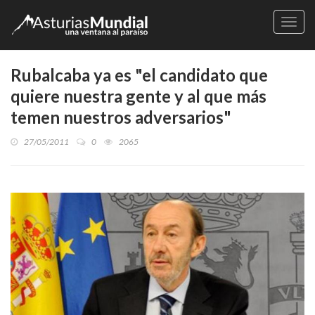
Naveg
Rubalcaba ya es "el candidato que
quiere nuestra gente y al que más
temen nuestros adversarios"
27/05/2011
0
2065