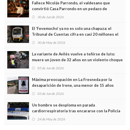
Fallece Nicolás Parrondo, el valdesano que
convirtió Casa Parrondo en un pedazo de
Asturias en Madrid
30 de Jun de 2026
El ‘Fevemocho’ ya no es solo una chapuza: el
Tribunal de Cuentas cifra en casi 20 millones el
sobrecoste de los trenes que no cabían por los
30 de May de 2026
túneles
La variante de Avilés vuelve a teñirse de luto:
muere un joven de 32 años en un violento choque
frontal
05 de Jun de 2026
Máxima preocupación en La Fresneda por la
desaparición de Irene, una menor de 15 años
03 de Jun de 2026
Un hombre se desploma en parada
cardiorrespiratoria tras encararse con la Policía
Local en Luanco
24 de May de 2026