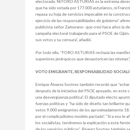
electorado. Ni FORO ASTURIAS es la extrema derecha
que ha sido votada por 177.000 asturianos, ni Franci
repasa su hoja de servicios impecable en la construc
ejercicio de las responsabilidades de gobierno” afir
publicista señor Zamorano- que creó hace años la de
campaña electoral trabajando para el PSOE de Gijón. H
sus votos y su censura”, añadió.
Por todo ello, “FORO ASTURIAS rechaza las manifest
superiores jerárquicos que desautoricen las mismas”,
VOTO EMIGRANTE, RESPONSABILIDAD SOCIALI
Enrique Álvarez Sostres también recordó que “echar l
después de la iniciativa del PSOE apoyado, en este c
una desvergüenza política”. El diputado electo apu
fuerzas políticas y “ha sido de diseño tan brillante q
votos 9.000 emigrantes de los aproximadamente 18.
por el complicadísimo modelo pactado”. “Si a eso le 
los socialistas, tendremos la explicación a este fenó
de los servicios públicos”. Álvarez Sostres también 