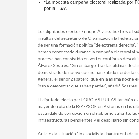
“La modesta campaña electoral realizada por 
por la FSA”.
Los diputados electos Enrique Álvarez Sostres e Isid
insultos del secretario de Organización la Federac
de ser una formación política “de extrema derecha”
hemos contestado durante la campaña electoral al se
proceso han consistido en verter continuas descalifi
Álvarez Sostres. “Sin embargo, tras las últimas declar
demostrado de nuevo que no han sabido perder las el
general, el señor Zapatero, que en la misma noche el
iban a demostrar que saben perder”, añadió Sostres.
El diputado electo por FORO ASTURIAS también explic
mayor derrota de la FSA-PSOE en Asturias en las últ
escándalo de corrupción en el gobierno saliente, las c
infraestructuras pendientes y el despilfarro sin cont
Ante esta situación “los socialistas han intentado uti