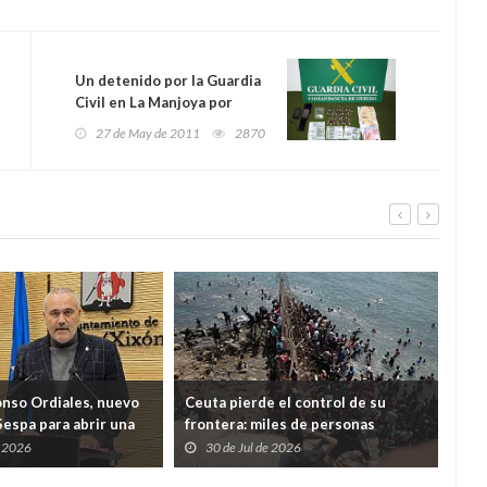
Un detenido por la Guardia
Civil en La Manjoya por
tráfico de drogas
27 de May de 2011
2870
onso Ordiales, nuevo
Ceuta pierde el control de su
Ind
Sespa para abrir una
frontera: miles de personas
cua
a por el diálogo con
desbordan el Tarajal y ponen a
Just
e 2026
30 de Jul de 2026
2
nales
España ante una crisis de Estado