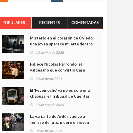
POPULARES
RECIENTES
COMENTADAS
Misterio en el corazón de Oviedo:
una joven aparece muerta dentro
del ascensor de su edificio y las
10 de May de 2026
cámaras captan sus últimos
minutos
Fallece Nicolás Parrondo, el
valdesano que convirtió Casa
Parrondo en un pedazo de
30 de Jun de 2026
Asturias en Madrid
El ‘Fevemocho’ ya no es solo una
chapuza: el Tribunal de Cuentas
cifra en casi 20 millones el
30 de May de 2026
sobrecoste de los trenes que no
cabían por los túneles
La variante de Avilés vuelve a
teñirse de luto: muere un joven
de 32 años en un violento choque
05 de Jun de 2026