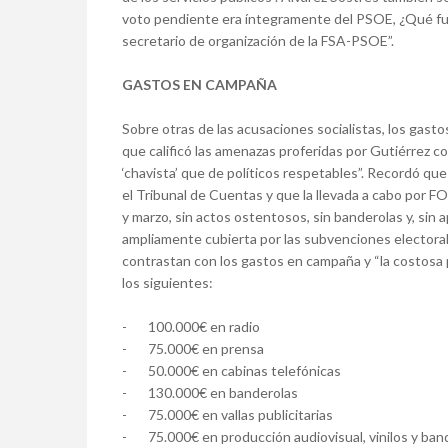
voto pendiente era íntegramente del PSOE, ¿Qué fuent
secretario de organización de la FSA-PSOE”.
GASTOS EN CAMPAÑA
Sobre otras de las acusaciones socialistas, los gast
que calificó las amenazas proferidas por Gutiérrez 
‘chavista’ que de políticos respetables”. Recordó que
el Tribunal de Cuentas y que la llevada a cabo po
y marzo, sin actos ostentosos, sin banderolas y, sin
ampliamente cubierta por las subvenciones electorale
contrastan con los gastos en campaña y “la costosa p
los siguientes:
- 100.000€ en radio
- 75.000€ en prensa
- 50.000€ en cabinas telefónicas
- 130.000€ en banderolas
- 75.000€ en vallas publicitarias
- 75.000€ en producción audiovisual, vinilos y ban