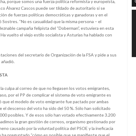
, porque somos una fuerza política reformista y europeísta,
sco Álvarez Cascos puede ser tildado de autoritario si se
ción de fuerzas políticas democráticas y ganadoras y en el
mó Sostres. “No es casualidad que la misma persona – el
leznable campaña felipista del “Doberman”, estuviera en esta
a vuelto el viejo estilo socialista y Asturias ha hablado con
aciones del secretario de Organización de la FSA y pide a sus
 añadió.
STA
a culpa al correo de que no llegasen los votos emigrantes,
aso, por el PP de complicar el sistema de voto emigrante es
ntó que el modelo de voto emigrante fue pactado por ambas
ue el descenso del voto ha sido del 50 %. Sólo han solicitado
000 posibles. Y de esos sólo han votado efectivamente 3.200
añadimos la gran gestión de correos, organismo gestionado por
meno causado por la voluntad política del PSOE y la ineficacia
se ha preguntado “cómo es posible que se manifieste que el