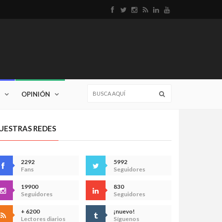
OPINIÓN
UESTRAS REDES
2292
5992
Fans
Seguidores
19900
830
Seguidores
Seguidores
+ 6200
¡nuevo!
Lectores diarios
Síguenos