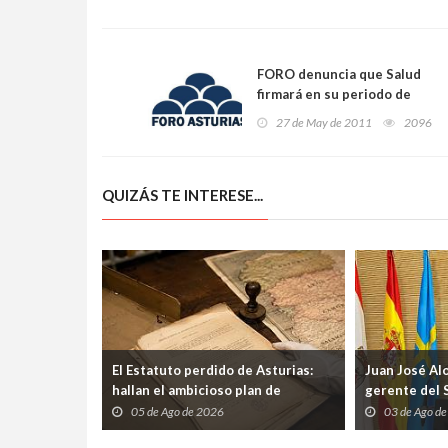
FORO denuncia que Salud
firmará en su periodo de
interinidad un nuevo
27 de May de 2011
2096
Concierto con el Colegio de
Farmacéuticos
QUIZÁS TE INTERESE...
El Estatuto perdido de Asturias:
Juan José Al
hallan el ambicioso plan de
gerente del 
autogobierno que la guerra
etapa marcad
05 de Ago de 2026
03 de Ago d
condenó al olvido
los profesio