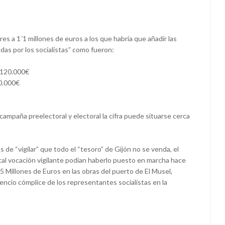
es a 1´1 millones de euros a los que habría que añadir las
das por los socialistas” como fueron:
 120.000€
0.000€
mpaña preelectoral y electoral la cifra puede situarse cerca
s de “vigilar” que todo el “tesoro” de Gijón no se venda, el
 vocación vigilante podían haberlo puesto en marcha hace
 Millones de Euros en las obras del puerto de El Musel,
encio cómplice de los representantes socialistas en la