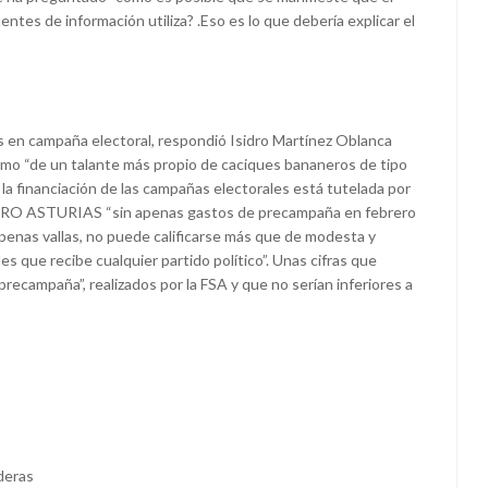
es de información utiliza? .Eso es lo que debería explicar el
os en campaña electoral, respondió Isidro Martínez Oblanca
como “de un talante más propio de caciques bananeros de tipo
 la financiación de las campañas electorales está tutelada por
r FORO ASTURIAS “sin apenas gastos de precampaña en febrero
 apenas vallas, no puede calificarse más que de modesta y
s que recibe cualquier partido político”. Unas cifras que
recampaña”, realizados por la FSA y que no serían inferiores a
deras