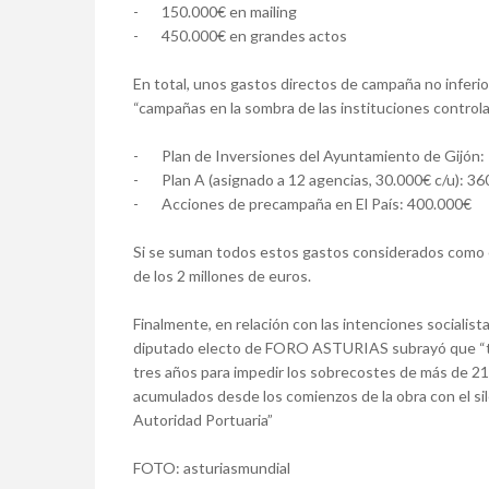
- 150.000€ en mailing
- 450.000€ en grandes actos
En total, unos gastos directos de campaña no inferior
“campañas en la sombra de las instituciones controla
- Plan de Inversiones del Ayuntamiento de Gijón:
- Plan A (asignado a 12 agencias, 30.000€ c/u): 36
- Acciones de precampaña en El País: 400.000€
Si se suman todos estos gastos considerados como ca
de los 2 millones de euros.
Finalmente, en relación con las intenciones socialista
diputado electo de FORO ASTURIAS subrayó que “tal
tres años para impedir los sobrecostes de más de 215
acumulados desde los comienzos de la obra con el sil
Autoridad Portuaria”
FOTO: asturiasmundial