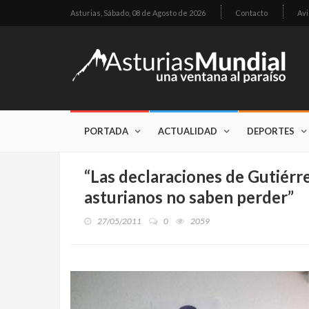
Asturias,
Sábado, 08 de Agosto de 2026
Contacto
Avi
PORTADA
ACTUALIDAD
DEPORTES
“Las declaraciones de Gutiérr
asturianos no saben perder”
27/05/2011
0
2059