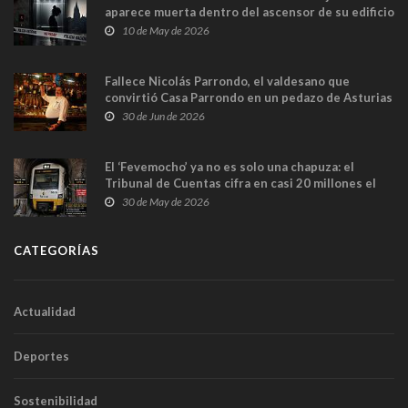
aparece muerta dentro del ascensor de su edificio
y las cámaras captan sus últimos minutos
10 de May de 2026
Fallece Nicolás Parrondo, el valdesano que
convirtió Casa Parrondo en un pedazo de Asturias
en Madrid
30 de Jun de 2026
El ‘Fevemocho’ ya no es solo una chapuza: el
Tribunal de Cuentas cifra en casi 20 millones el
sobrecoste de los trenes que no cabían por los
30 de May de 2026
túneles
CATEGORÍAS
Actualidad
Deportes
Sostenibilidad