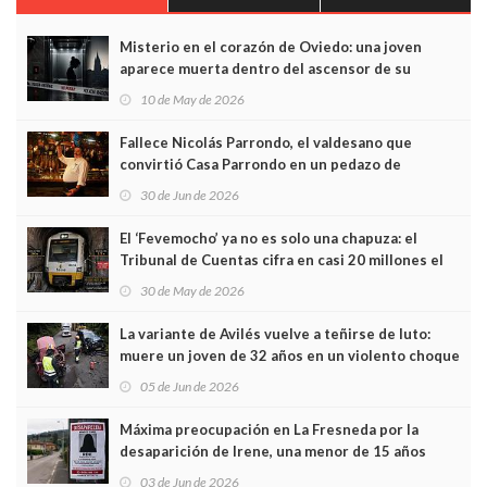
Misterio en el corazón de Oviedo: una joven
aparece muerta dentro del ascensor de su
edificio y las cámaras captan sus últimos minutos
10 de May de 2026
Fallece Nicolás Parrondo, el valdesano que
convirtió Casa Parrondo en un pedazo de
Asturias en Madrid
30 de Jun de 2026
El ‘Fevemocho’ ya no es solo una chapuza: el
Tribunal de Cuentas cifra en casi 20 millones el
sobrecoste de los trenes que no cabían por los
30 de May de 2026
túneles
La variante de Avilés vuelve a teñirse de luto:
muere un joven de 32 años en un violento choque
frontal
05 de Jun de 2026
Máxima preocupación en La Fresneda por la
desaparición de Irene, una menor de 15 años
03 de Jun de 2026