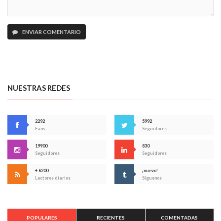
ENVIAR COMENTARIO
NUESTRAS REDES
2292
5992
Fans
Seguidores
19900
830
Seguidores
Seguidores
+ 6200
¡nuevo!
Lectores diarios
Síguenos
POPULARES
RECIENTES
COMENTADAS